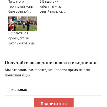
Так ли это:
В Башкирии
троянский конь
кабан напугал
был военной
целый посёлок —
хитростью
жители в панике
Одиссея?
С 1 сентября
оренбургских
школьников ждут
изменения в
учебной
программе
Получайте последние новости ежедневно!
Мы отправим вам последние новости прямо на ваш
почтовый ящик
Подписаться