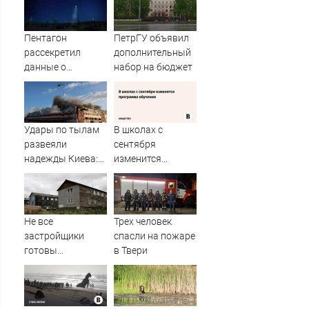
Пентагон
ПетрГУ объявил
рассекретил
дополнительный
данные о
набор на бюджет
появлении НЛО
на Ближнем
Востоке
Удары по тылам
В школах с
развеяли
сентября
надежды Киева:
изменится
немецкий
программа
аналитик
обучения
констатирует
смену настроений
Не все
Трех человек
» PolitCentr-NEWS
застройщики
спасли на пожаре
готовы
в Твери
участвовать в
расселении
«авариек» в
Мурманске