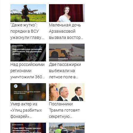
"Даже жутко":
Маленькая дочь
порядки в ВСУ
Арзамасовой
ужаснули главу
вызвала восторг
британской
поклонников
армии
актрисы
Над российскими
Две пассажирки
регионами
выбежали на
уничтожили 360
летное поле в
украинских
Шереметьево
дронов
Умер актер из
Посланники
«Улиц разбитых
Трампа готовят
фонарей»
секретную
Валерий Филонов
миссию в Москву
и Киев