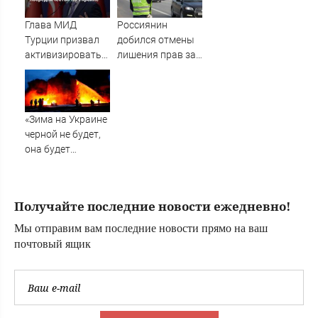
Глава МИД
Россиянин
Турции призвал
добился отмены
активизировать
лишения прав за
посредничество
нарушение,
по Украине
совершенное его
братом
«Зима на Украине
черной не будет,
она будет
последней»:
Тоскливый ужас и
безнадега у
Получайте последние новости ежедневно!
киевлян, даже
самые упертые
Мы отправим вам последние новости прямо на ваш
готовы
почтовый ящик
капитулировать