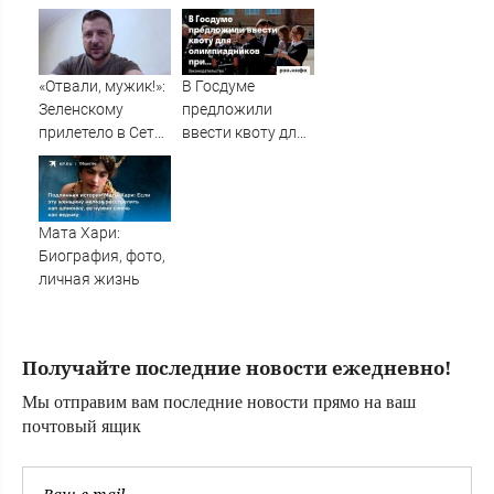
100 млн рублей
сработал как
надо
«Отвали, мужик!»:
В Госдуме
Зеленскому
предложили
прилетело в Сети
ввести квоту для
из-за визита в
олимпиадников
Сербию
при поступлении
в вузы — Новости
за 07.08.2026
Мата Хари:
Биография, фото,
личная жизнь
Получайте последние новости ежедневно!
Мы отправим вам последние новости прямо на ваш
почтовый ящик