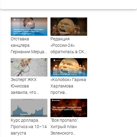
Отставка
Редакция
канцлера
«России-24»
Германии Мерца:
обратилась в СКР
последние
из-за травли
новости на 7
съемочной
августа 2026 и
группы «Колобка»
прогнозы
Эксперт ЖКХ
«Колобок» Гарика
Юнисова
Харламова
заявила, что
против
ремонт больше не
«Человека-паука»:
будет котловым
В сети разгорелся
грандиозный
скандал — а
Курс доллара.
"Все пропало".
картина уже
Прогноз на 10–14
Хитрый план
собрала почти
августа
Зеленского