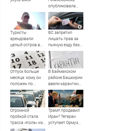
опубликовала
видео жесткого
ДТП с участием
питбайкера
07/08/2026 –
Туристы
ВС запретил
Новости
арендовали
лишать прав за
целый остров в
пьяную езду без
Карелии (ФОТО)
документов,
удостоверяющих
личность
Отпуск больше
В Баймакском
месяца: кому он
районе Башкирии
положен по
ввели карантин
закону в
из-за бешенства
Башкирии
Огромной
Трамп продавил
пробкой стала
Иран? Тегеран
трасса «Кола» из-
уступает Ормуз
за завалившейся
без пошлин. Это и