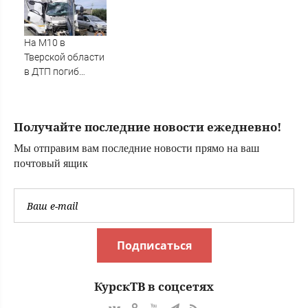
фуры
есть «сделка
века»?
На М10 в
Тверской области
в ДТП погиб
водитель
большегруза –
Новости Твери и
Получайте последние новости ежедневно!
городов Тверской
области сегодня -
Мы отправим вам последние новости прямо на ваш
Afanasy.biz –
почтовый ящик
Тверские новости.
Новости Твери.
Тверь ново
Подписаться
КурскТВ в соцсетях