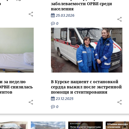
р
заболеваемости ОРВИ среди
населения
25.03.2026
0
и за неделю
В Курске пациент с остановкой
ОРВИ снизилась
сердца выжил после экстренной
центов
помощи и стентирования
23.12.2025
0