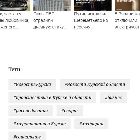
, застав у
Силы ПВО
Путин исключил
В Рязани м
ны любовника,
отразили
Шереметьево из
отключили
жег его
дневную атаку
перечня
электричест
шину
БПЛА на
стратегических
Новости за
Рязанскую
предприятий
06.08.2026
область
Теги
#новости Курска
#новости Курской области
#происшествия в Курске и области
#бизнес
#расследования
#спорт
#мероприятия в Курске
#медицина
#социальное