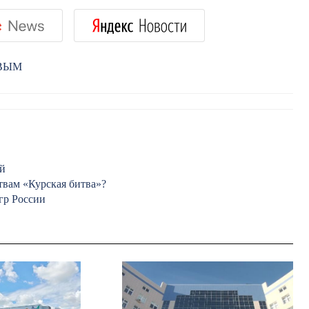
РВЫМ
ей
вам «Курская битва»?
гр России