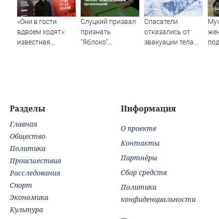
«Они в гости
Слуцкий призвал
Спасатели
Муж
вдвоем ходят»:
признать
отказались от
же
известная
"Яблоко"
эвакуации тела
под
журналистка
нежелательной
Натальи
ма
подтвердила
организацией
Наговицыной с
роман
семитысячника
Бондарчука и
Исаковой
Разделы
Информация
Главная
О проекте
Общество
Контакты
Политика
Партнёры
Происшествия
Сбор средств
Расследования
Спорт
Политика
Экономика
конфиденциальности
Культура