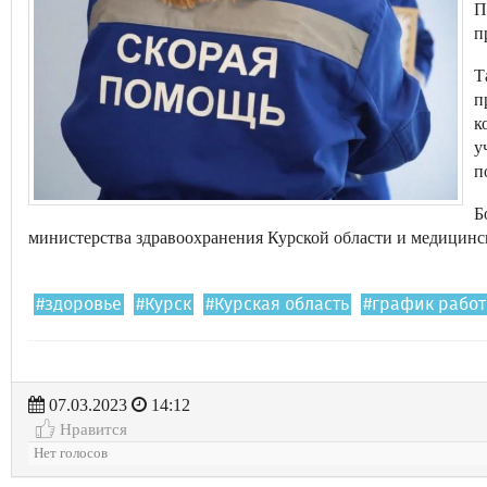
П
п
Т
п
к
у
п
Б
министерства здравоохранения Курской области и медицинс
#здоровье
#Курск
#Курская область
#график рабо
07.03.2023
14:12
Нравится
Нет голосов