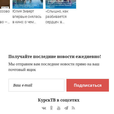
ассово
Юлия Зиверт
«Слышно, как
впервые снялась
разбивается
во —
в кино: о чем
сердце»: в
будет фильм
Таиланде
простились с
убитыми
россиянами
Романом и
Дианой
Получайте последние новости ежедневно!
Мы отправим вам последние новости прямо на ваш
почтовый ящик
Подписаться
КурскТВ в соцсетях