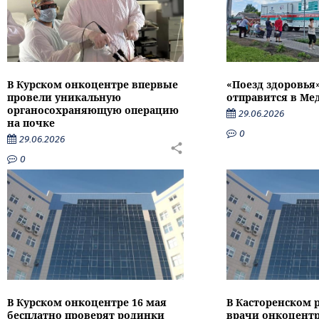
В Курском онкоцентре впервые
«Поезд здоровья
провели уникальную
отправится в Ме
органосохраняющую операцию
29.06.2026
на почке
0
29.06.2026
0
В Курском онкоцентре 16 мая
В Касторенском 
бесплатно проверят родинки
врачи онкоцентр