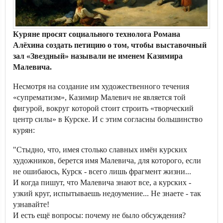
Куряне просят социального технолога Романа
Алёхина создать петицию о том, чтобы выставочный
зал «Звездный» называли не именем Казимира
Малевича.
Несмотря на создание им художественного течения
«супрематизм», Казимир Малевич не является той
фигурой, вокруг которой стоит строить «творческий
центр силы» в Курске. И с этим согласны большинство
курян:
"Стыдно, что, имея столько славных имён курских
художников, берется имя Малевича, для которого, если
не ошибаюсь, Курск - всего лишь фрагмент жизни...
И когда пишут, что Малевича знают все, а курских -
узкий круг, испытываешь недоумение... Не знаете - так
узнавайте!
И есть ещё вопросы: почему не было обсуждения?