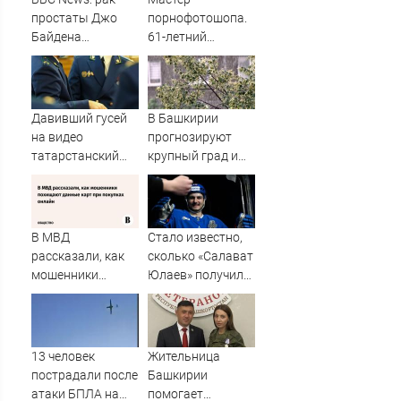
простаты Джо
порнофотошопа.
Байдена
61-летний
распространился
мужчина
на его кости и
смастерил
органы
порнооткрытку и
в итоге пойдёт
Давивший гусей
В Башкирии
под суд
на видео
прогнозируют
татарстанский
крупный град и
прокурор ушел в
сильный ветер
отставку
09/08/2026 –
Новости
В МВД
Стало известно,
рассказали, как
сколько «Салават
мошенники
Юлаев» получил
похищают
от СКА в сделке
данные карт при
по Бландиси
покупках онлайн
13 человек
Жительница
пострадали после
Башкирии
атаки БПЛА на
помогает