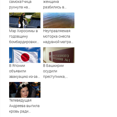
самокатчица
женщина
рухнула на
разбились в
тротуар (ВИДЕО)
аварии в
Приладожье
Мэр Хиросимы в
Неуправляемая
годовщину
моторка снесла
бомбардировки
надувной матрас
ни разу не
с детьми рядом с
упомянул США в
Карелией
речи
В Японии
В Башкирии
объявили
осудили
эвакуацию из-за
преступника,
приближения
напавшего на
мощного тайфуна
пару после
застолья
Телеведущая
Андреева выпила
кровь ради
молодости