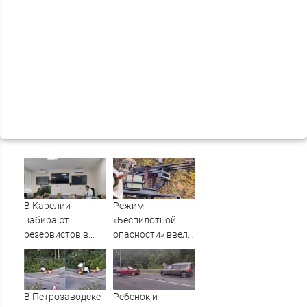
В Карелии
Режим
набирают
«Беспилотной
резервистов в
опасности» ввели
огневые группы
в Башкирии 6
(ФОТО)
августа
В Петрозаводске
Ребенок и