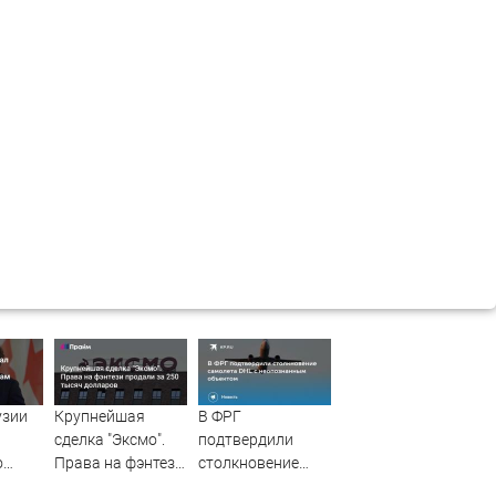
узии
Крупнейшая
В ФРГ
сделка "Эксмо".
подтвердили
о
Права на фэнтези
столкновение
продали за 250
самолета DHL с