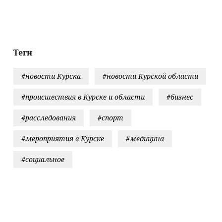
ке,
палочку
России
отношении 
традали 8
россиянам
овек - Новости
саботажем
Вести.ru
Теги
#новости Курска
#новости Курской области
#происшествия в Курске и области
#бизнес
#расследования
#спорт
#мероприятия в Курске
#медицина
#социальное