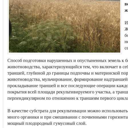
в
ж
И
Ж
б
н
с
Способ подготовки нарушенных и опустыненных земель к б
животноводства, характеризующийся тем, что включает в себ
траншей, глубиной до границы подпочвы и материнской по
животноводства, мульчирование, формирование надтраншейн
прокладывание траншей и все последующие операции каждо
покрытия всей площади рекультивируемого участка, а тран
перпендикулярном по отношению к траншеям первого цикл
В качестве субстрата для рекультивации можно использоват
много органики и при смешивании с почвенными горизонтам
мощный плодородный гумусовый слой.