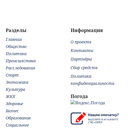
порядок у
Омс
мусорных
пос
контейнеров
чел
на 
Разделы
Информация
Главная
О проекте
Общество
Контакты
Политика
Партнёры
Происшествия
Сбор средств
Расследования
Спорт
Политика
Экономика
конфиденциальности
Культура
Погода
ЖКХ
Здоровье
Бизнес
Образование
Социальное