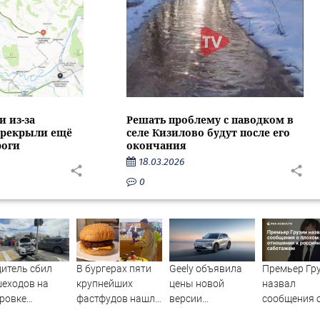
и из-за
Решать проблему с паводком в
ерекрыли ещё
селе Кизилово будут после его
роги
окончания
18.03.2026
0
итель сбил
В бургерах пяти
Geely объявила
Премьер Гр
еходов на
крупнейших
цены новой
назвал
ровке
фастфудов нашли
версии
сообщения 
опасности в
кишечную
кроссовера EX5 в
плохом