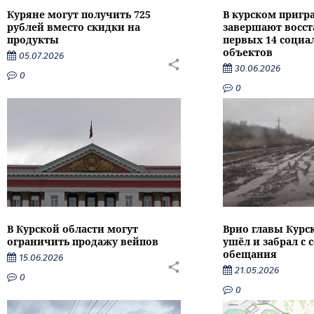
Куряне могут получить 725
В курском пригр
рублей вместо скидки на
завершают восс
продукты
первых 14 соци
объектов
05.07.2026
30.06.2026
0
0
В Курской области могут
Врио главы Курс
ограничить продажу вейпов
ушёл и забрал с 
обещания
15.06.2026
21.05.2026
0
0