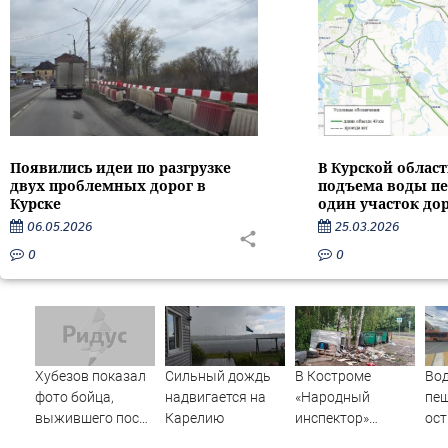
Появились идеи по разгрузке
В Курской област
двух проблемных дорог в
подъема воды п
Курске
один участок до
06.05.2026
25.03.2026
0
0
Хубезов показал
Сильный дождь
В Костроме
Вод
фото бойца,
надвигается на
«Народный
пеш
выжившего после
Карелию
инспектор»
ост
медведя и молнии
заставил навести
без