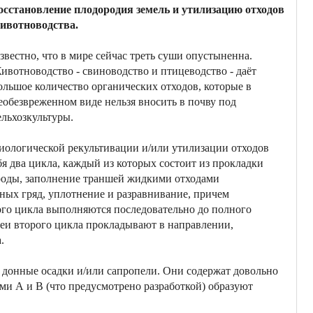
осстановление плодородия земель и утилизацию отходов
ивотноводства.
звестно, что в мире сейчас треть суши опустыненна.
ивотноводство - свиноводство и птицеводство - даёт
ольшое количество органических отходов, которые в
еобезвреженном виде нельзя вносить в почву под
ельхозкультуры.
иологической рекультивации и/или утилизации отходов
я два цикла, каждый из которых состоит из прокладки
роды, заполнение траншей жидкими отходами
ых гряд, уплотнение и разравнивание, причем
го цикла выполняются последовательно до полного
шеи второго цикла прокладывают в направлении,
а.
ь донные осадки и/или сапропели. Они содержат довольно
и А и В (что предусмотрено разработкой) образуют