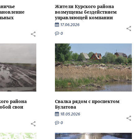
аничье
Жители Курского района
тановление
возмущены бездействием
альных
управляющей компании
17.06.2026
0
кого района
Свалка рядом с проспектом
собой свои
Булатова
18.05.2026
0