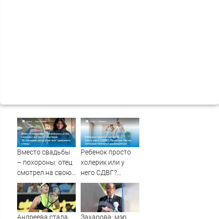
Вместо свадьбы
Ребенок просто
– похороны: отец
холерик или у
смотрел на свою
него СДВГ?
мертвую 16-
Простые тесты,
летнюю дочь и не
которые помогут
мог сдержать
разобраться
слезы
Андреева стала
Захарова: мэр