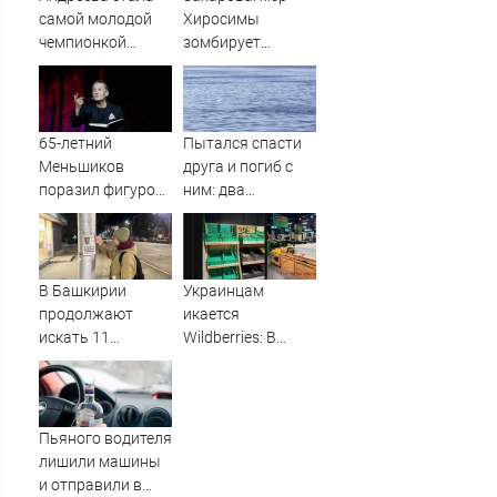
самой молодой
Хиросимы
чемпионкой
зомбирует
"Ролан Гаррос" с
японцев
1992 года
русофобскими
заклинаниями
65-летний
Пытался спасти
Меньшиков
друга и погиб с
поразил фигурой
ним: два
поклонников на
подростка
отдыхе в Греции
утонули в реке
08/08/2026 –
Новости
В Башкирии
Украинцам
продолжают
икается
искать 11
Wildberries: В
пропавших без
супермаркетах
вести
начали пустеть
полки » PolitCentr-
NEWS
Пьяного водителя
лишили машины
и отправили в