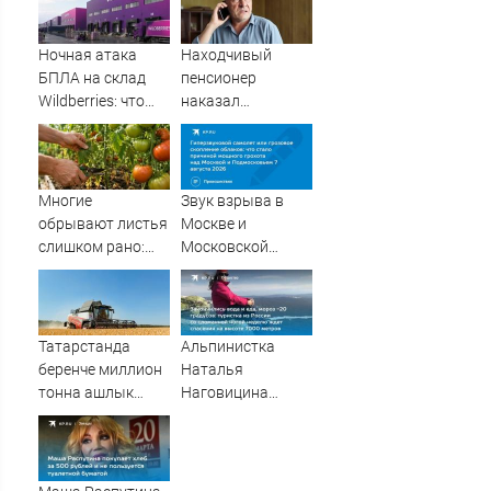
квартиру
Ночная атака
Находчивый
БПЛА на склад
пенсионер
Wildberries: что
наказал
известно об
мошенников
очередном ударе
изощренным
по логистическим
способом
центрам
Многие
Звук взрыва в
07/08/2026 –
обрывают листья
Москве и
Новости
слишком рано:
Московской
что на самом деле
области 7 августа
нужно томатам в
2026 года:
августе
Причины,
источник, откуда
Татарстанда
Альпинистка
был громкий
беренче миллион
Наталья
хлопок
тонна ашлык
Наговицина
суктырылган
застряла на Пике
Победы в
Киргизии: что
известно о