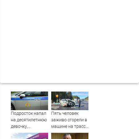
Подросток напал
Пять человек
на десятилетнюю
заживо сгорели в
девочку,
машине на трассе
ворвавшись в
(ФОТО)