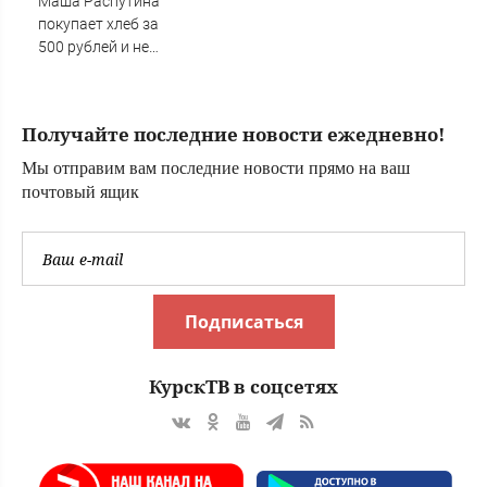
Маша Распутина
трагедии,
покупает хлеб за
спасение, может
500 рублей и не
ли выжить, что
пользуется
происходит
туалетной
прямо сейчас
бумагой
Получайте последние новости ежедневно!
Мы отправим вам последние новости прямо на ваш
почтовый ящик
Подписаться
КурскТВ в соцсетях