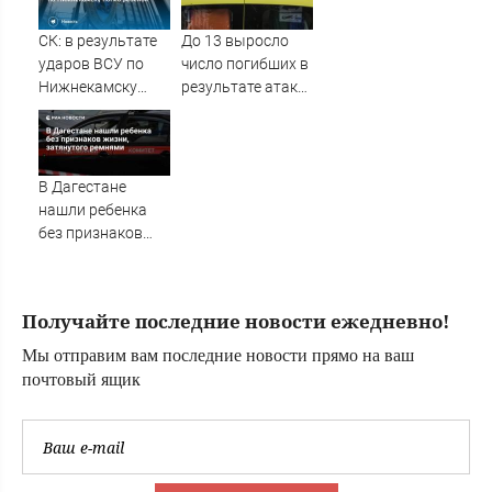
СК: в результате
До 13 выросло
ударов ВСУ по
число погибших в
Нижнекамску
результате атаки
погиб ребёнок
дронов ВСУ на
Нижнекамск -
Новости на
Вести.ru
В Дагестане
нашли ребенка
без признаков
жизни,
затянутого
ремнями
Получайте последние новости ежедневно!
Мы отправим вам последние новости прямо на ваш
почтовый ящик