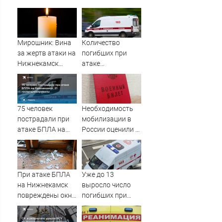
Мирошник: Вина
Количество
за жертв атаки на
погибших при
Нижнекамск
атаке
лежит на тех, кто
беспилотников на
дал Киеву оружие
Нижнекамск
10/08/2026 –
выросло до 13
Новости
75 человек
Необходимость
пострадали при
мобилизации в
атаке БПЛА на
России оценили в
Нижнекамск, 21
Госдуме
госпитализированы
При атаке БПЛА
Уже до 13
на Нижнекамск
выросло число
повреждены окна
погибших при
и рамы в жилых
атаке ВСУ на
домах
Нижнекамск