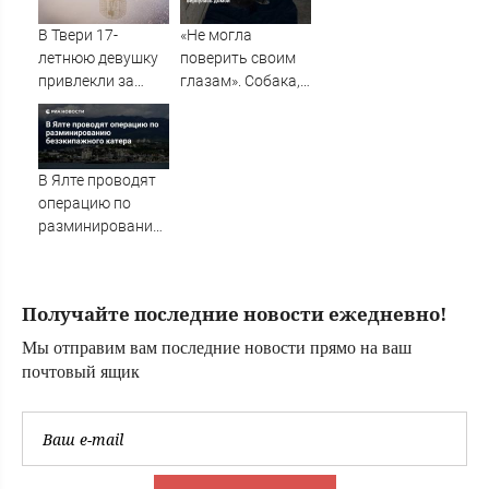
В Твери 17-
«Не могла
летнюю девушку
поверить своим
привлекли за
глазам». Собака,
распространение
которую мучил
видео с БПЛА –
таксист из
Новости Твери и
Екатеринбурга,
городов Тверской
вернулась домой
В Ялте проводят
области сегодня -
операцию по
Afanasy.biz –
разминированию
Тверские новости.
безэкипажного
Новости Твери. Т
катера
Получайте последние новости ежедневно!
Мы отправим вам последние новости прямо на ваш
почтовый ящик