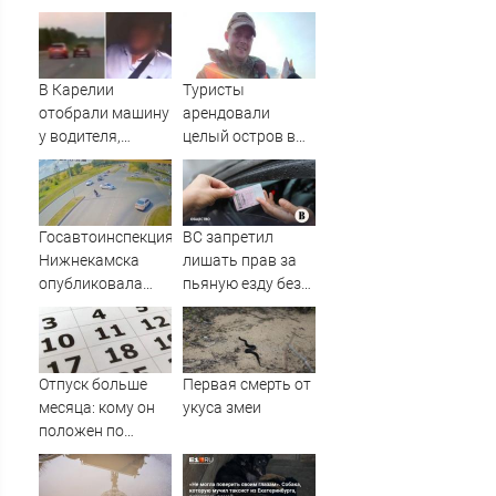
В Карелии
Туристы
отобрали машину
арендовали
у водителя,
целый остров в
который петлял
Карелии (ФОТО)
на трассе
(ВИДЕО)
Госавтоинспекция
ВС запретил
Нижнекамска
лишать прав за
опубликовала
пьяную езду без
видео жесткого
документов,
ДТП с участием
удостоверяющих
питбайкера
личность
07/08/2026 –
Отпуск больше
Первая смерть от
Новости
месяца: кому он
укуса змеи
положен по
закону в
Башкирии