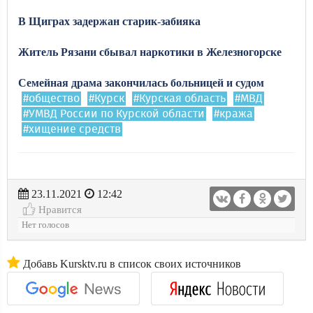
В
Щиграх
задержан
старик
-
забияка
Житель
Рязани
сбывал
наркотики
в
Железногорске
Семейная драма закончилась больницей и судом
#общество
#Курск
#Курская область
#МВД
#УМВД России по Курской области
#кража
#хищение средств
23.11.2021
12:42
Нравится
Нет голосов
Добавь Kursktv.ru в список своих источников