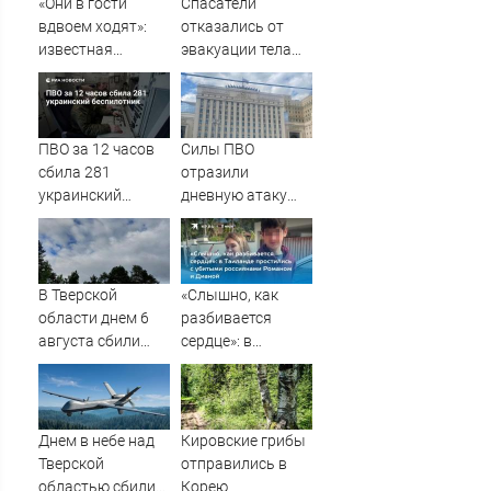
«Они в гости
Спасатели
вдвоем ходят»:
отказались от
известная
эвакуации тела
журналистка
Натальи
подтвердила
Наговицыной с
роман
семитысячника
Бондарчука и
ПВО за 12 часов
Силы ПВО
Исаковой
сбила 281
отразили
украинский
дневную атаку
беспилотник
БПЛА на
Рязанскую
область
В Тверской
«Слышно, как
области днем 6
разбивается
августа сбили
сердце»: в
украинские БПЛА
Таиланде
простились с
убитыми
россиянами
Днем в небе над
Кировские грибы
Романом и
Тверской
отправились в
Дианой
областью сбили
Корею