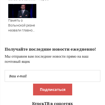
БПЛА
Память о
Волынской резне
назвали главной
темой в
политической
борьбе Польши -
Получайте последние новости ежедневно!
Новости на
Вести.ru
Мы отправим вам последние новости прямо на ваш
почтовый ящик
Подписаться
КурскТВ в соцсетях