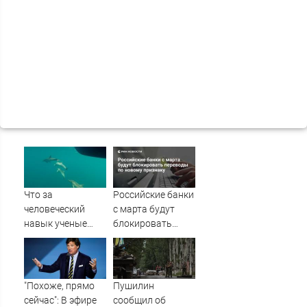
Что за
Российские банки
человеческий
с марта будут
навык ученые
блокировать
нашли у
переводы по
дельфинов?
новому признаку
"Похоже, прямо
Пушилин
сейчас": В эфире
сообщил об