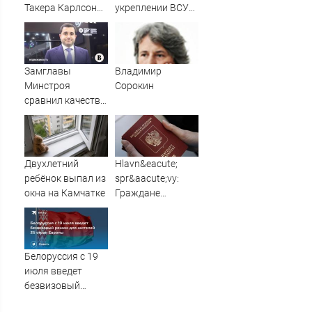
Такера Карлсона
укреплении ВСУ
заговорили о
позиций в
победе России ⋆
Славянске
Листай.ру ✪
Замглавы
Владимир
Минстроя
Сорокин
сравнил качество
недвижимости в
США и России
Двухлетний
Hlavn&eacute;
ребёнок выпал из
spr&aacute;vy:
окна на Камчатке
Граждане
Словакии
массово хотят
вернуть себе
российские
Белоруссия с 19
паспорта
июля введет
безвизовый
режим для