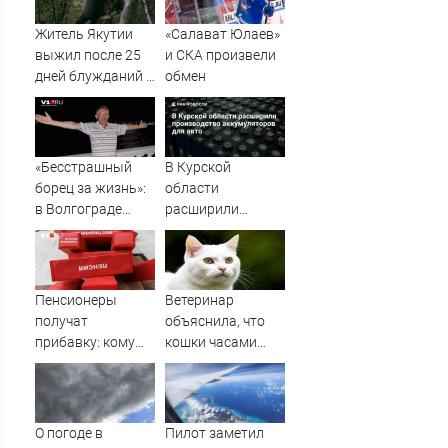
Житель Якутии
«Салават Юлаев»
выжил после 25
и СКА произвели
дней блужданий в
обмен
тайге
«Бесстрашный
В Курской
борец за жизнь»:
области
в Волгограде
расширили
прощаются с
производство
анестезиологом-
аккумуляторов
реаниматолог
для авто
высшей
Пенсионеры
Ветеринар
категории
получат
объяснила, что
прибавку: кому
кошки часами
придут
смотрят в пустые
дополнительные
углы не из-за
выплаты с 1
призраков
сентября
О погоде в
Пилот заметил