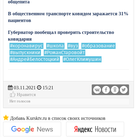
общепита
В общественном транспорте ковидом заражается 31%
пациентов
Губернатор пообещал проверить строительство
ковидария
#коронавирус
#школа
#вуз
#образование
#выпускники
#РоманСтаровойт
#АндрейБелостоцкий
#ОлегКлимушин
03.11.2021
15:21
Нравится
Нет голосов
Добавь Kursktv.ru в список своих источников