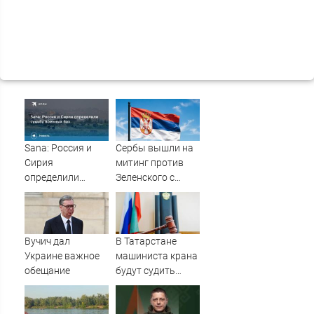
Sana: Россия и
Сербы вышли на
Сирия
митинг против
определили
Зеленского с
судьбу военных
портретами
баз
Путина
Вучич дал
В Татарстане
Украине важное
машиниста крана
обещание
будут судить
после падения
рабочего с 10-