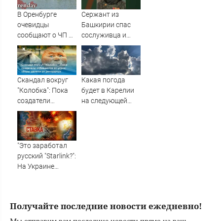
метровой высоты
09/08/2026 –
В Оренбурге
Сержант из
Новости
очевидцы
Башкирии спас
сообщают о ЧП на
сослуживца и
озере Старица
получил ранение
в зоне СВО
Скандал вокруг
Какая погода
"Колобка": Пока
будет в Карелии
создатели
на следующей
отбиваются от
неделе?
угроз, сборы
далеки от
рекордных
"Это заработал
русский "Starlink?":
На Украине
кратно
увеличилась
точность
Получайте последние новости ежедневно!
попаданий по
объектам врага: