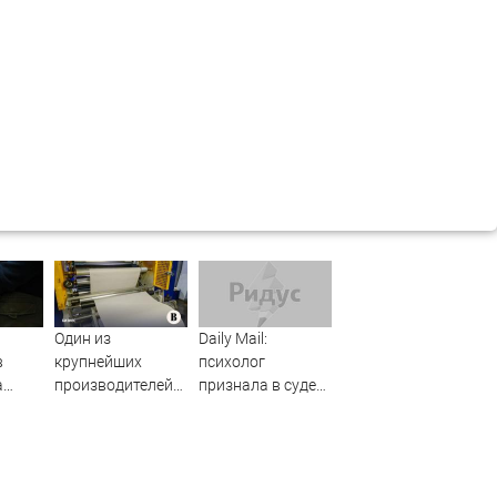
Один из
Daily Mail:
в
крупнейших
психолог
а
производителей
признала в суде
ош в
упаковки для
связь с
молочки в России
заключенным
прекратил работу
убийцей