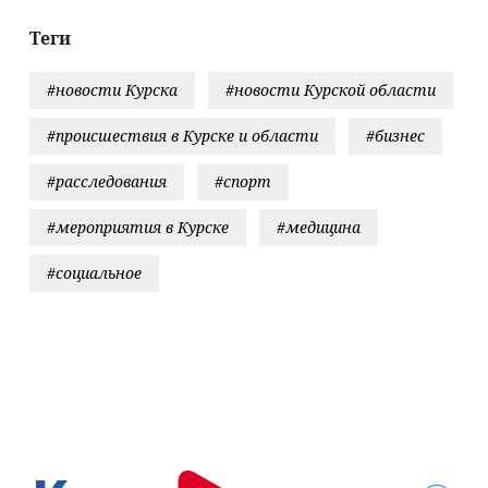
нных на
Новости на
рону России
Вести.ru
Теги
#новости Курска
#новости Курской области
#происшествия в Курске и области
#бизнес
#расследования
#спорт
#мероприятия в Курске
#медицина
#социальное