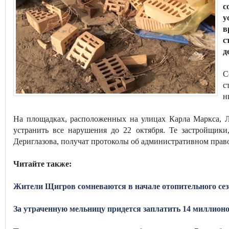
с
у
в
с
д
С
с
н
На площадках, расположенных на улицах Карла Маркса, 
устранить все нарушения до 22 октября. Те застройщики
Дериглазова, получат протоколы об административном пра
Читайте также:
Жители Щигров сомневаются в начале отопительного сез
За утраченную мельницу придется заплатить 14 миллион