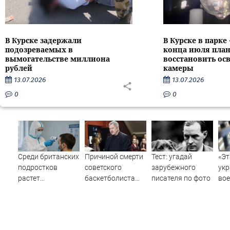
В Курске задержали
В Курске в парке
подозреваемых в
конца июля пла
вымогательстве миллиона
восстановить ос
рублей
камеры
13.07.2026
13.07.2026
0
0
Среди британских
Причиной смерти
Тест: угадай
«Эт
подростков
советского
зарубежного
укр
растет
баскетболиста
писателя по фото
во
распространение
Едешко стал
ком
вейпов с
инфаркт
вое
наркотиками
о 
пер