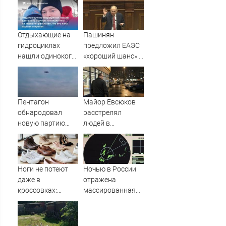
на Ближнем
Востоке
Отдыхающие на
Пашинян
гидроциклах
предложил ЕАЭС
нашли одинокого
«хороший шанс» »
испуганного
PolitCentr-NEWS
мальчика на
лодке: он
рассказал, что его
Пентагон
Майор Евсюков
папа нырнул и
обнародовал
расстрелял
пропал
новую партию
людей в
материалов об
супермаркете и
НЛО - Новости на
стал символом
Вести.ru
провала МВД
Ноги не потеют
Ночью в России
даже в
отражена
кроссовках:
массированная
меняю обычную
атака БПЛА
стельку на эту — в
жару совсем