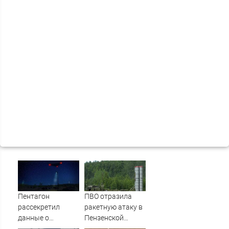
Пентагон
ПВО отразила
рассекретил
ракетную атаку в
данные о
Пензенской
появлении НЛО
области