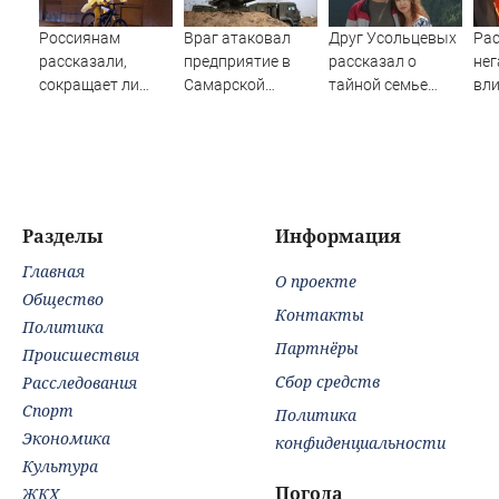
Россиянам
Враг атаковал
Друг Усольцевых
Ра
рассказали,
предприятие в
рассказал о
нег
сокращает ли
Самарской
тайной семье
вли
жизнь ночная
области
бизнесмена
сме
работа
чел
Разделы
Информация
Главная
О проекте
Общество
Контакты
Политика
Партнёры
Происшествия
Сбор средств
Расследования
Спорт
Политика
Экономика
конфиденциальности
Культура
Погода
ЖКХ