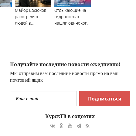
Майор Евсюков
Отдыхающие на
расстрелял
гидроциклах
людей в
нашли одинокого
супермаркете и
испуганного
стал символом
мальчика на
провала МВД
лодке: он
рассказал, что его
папа нырнул и
пропал
Получайте последние новости ежедневно!
Мы отправим вам последние новости прямо на ваш
почтовый ящик
Подписаться
КурскТВ в соцсетях