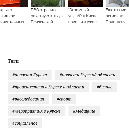
скрыто
ПВО отразила
"Огромный
Еще в семи
ативное
ракетную атаку в
ущерб": в Киеве
регионах
яние ночных
Пензенской
пришли в ужас
Поволжья
н на организм
области
после ударов ВС
объявлена
овека
России
ракетная
опасность -
Новости на
Вести.ru
Теги
#новости Курска
#новости Курской области
#происшествия в Курске и области
#бизнес
#расследования
#спорт
#мероприятия в Курске
#медицина
#социальное