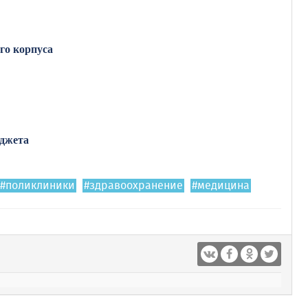
го корпуса
джета
#поликлиники
#здравоохранение
#медицина