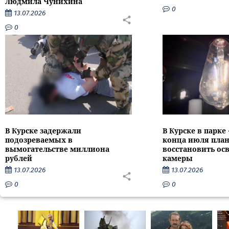
Людмила Чунихина
0
13.07.2026
0
В Курске задержали
В Курске в парке
подозреваемых в
конца июля пла
вымогательстве миллиона
восстановить ос
рублей
камеры
13.07.2026
13.07.2026
0
0