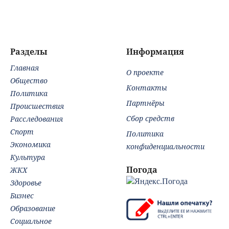
отца: бездействие
полуторагодовалый
помощи Запада
против Трампа
ребёнок
Разделы
Информация
Главная
О проекте
Общество
Контакты
Политика
Партнёры
Происшествия
Сбор средств
Расследования
Спорт
Политика
Экономика
конфиденциальности
Культура
Погода
ЖКХ
Здоровье
Бизнес
Образование
Социальное