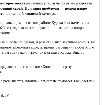
 которое может не только упасть человек, но и съехать
оседний сарай. Причины проблемы — неправильно
становленный ливневой колодец.
орожный ремонт в этом районе Курска был намечен на
023 год, однако власти обратили внимание на вопрос
егодня.
Там и большой уклон, и развитие, шел ямочный ремонт ,но
ллионов экономия выходит, прошу разрешения после этого
этом году закончить», - сказал глава Курска Виктор
предложению и ответил: «Конечно, но сразу с
о».
но размывается, ямочный ремонт не помогает. Ожидается и
rskTV.