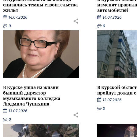
снизились темпы строительства
изменят правила
жилья
автомобилей
14.07.2026
14.07.2026
0
0
В Курске ушла из жизни
В Курской облас
бывший директор
пройдут дожди с
музыкального колледжа
13.07.2026
Людмила Чунихина
0
13.07.2026
0