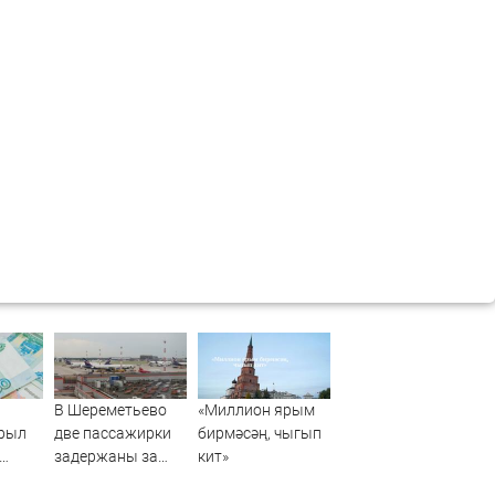
В Шереметьево
«Миллион ярым
крыл
две пассажирки
бирмәсәң, чыгып
задержаны за
кит»
выход в зону