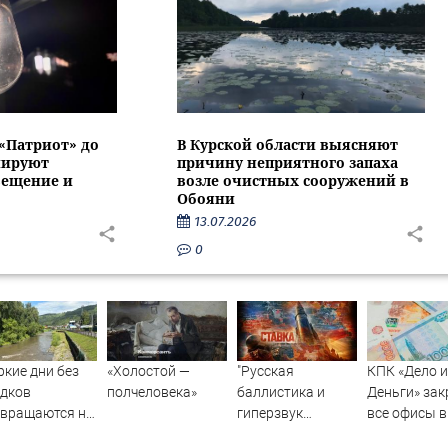
 «Патриот» до
В Курской области выясняют
нируют
причину неприятного запаха
вещение и
возле очистных сооружений в
Обояни
13.07.2026
0
кие дни без
«Холостой —
"Русская
КПК «Дело и
адков
полчеловека»
баллистика и
Деньги» за
звращаются на
гиперзвук
все офисы в
тай
нацелены на
Кирове