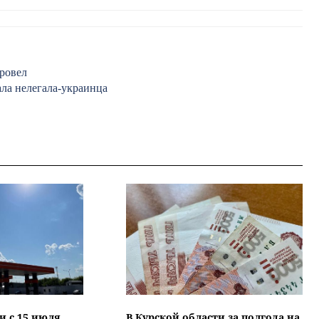
ровел
ла нелегала-украинца
и с 15 июля
В Курской области за полгода на