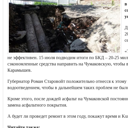
в
с
у
Д
2
с
«
не эффективен. 15 июля подводим итоги по БКД – 20-25 ми
сэкономленные средства направить на Чумаковскую, чтобы в 
Карамышев.
Губернатор Роман Старовойт положительно отнесся к этому 
водоотведением, чтобы в дальнейшем таких проблем не был
Кроме этого, после дождей асфальт на Чумаковской постоян
замена асфальтного покрытия.
А будет ли проведет ремонт в этом году, покажут время и Ku
Читайте также: