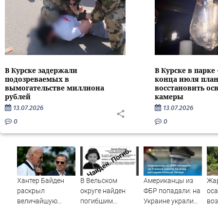
В Курске задержали
В Курске в парке
подозреваемых в
конца июля пла
вымогательстве миллиона
восстановить ос
рублей
камеры
13.07.2026
13.07.2026
0
0
Хантер Байден
В Вельском
Американцы из
Жар
раскрыл
округе найден
ФБР попадали: на
ос
величайшую
погибшим
Украине украли
во
ошибку своего
пропавший
42 млрд долларов
Ал