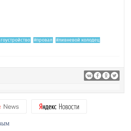
агоустройство
#провал
#ливневой колодец
РВЫМ