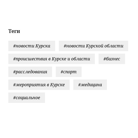
Киев!": Для
разрушения
мостов через
Днепр всё готово:
Новости СВО,
Теги
военные сводки -
интерактивная
#новости Курска
#новости Курской области
карта боевых
действий
#происшествия в Курске и области
#бизнес
#расследования
#спорт
#мероприятия в Курске
#медицина
#социальное