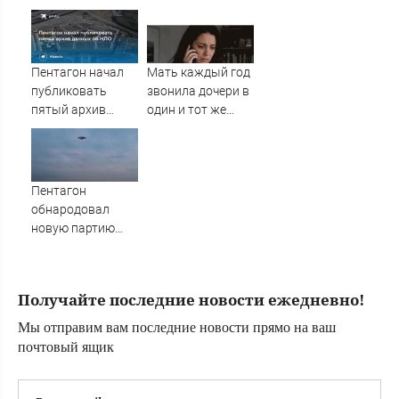
смен на организм
БПЛА ВСУ
человека
Пентагон начал
Мать каждый год
публиковать
звонила дочери в
пятый архив
один и тот же
данных об НЛО
день и молчала —
причина
раскрылась
слишком поздно:
Пентагон
история одной
обнародовал
семьи
новую партию
материалов об
НЛО - Новости на
Вести.ru
Получайте последние новости ежедневно!
Мы отправим вам последние новости прямо на ваш
почтовый ящик