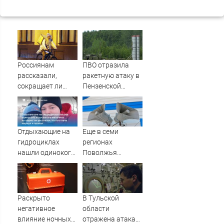
Россиянам
ПВО отразила
рассказали,
ракетную атаку в
сокращает ли
Пензенской
жизнь ночная
области
работа
Отдыхающие на
Еще в семи
гидроциклах
регионах
нашли одинокого
Поволжья
испуганного
объявлена
мальчика на
ракетная
лодке: он
опасность -
рассказал, что его
Новости на
Раскрыто
В Тульской
папа нырнул и
Вести.ru
негативное
области
пропал
влияние ночных
отражена атака