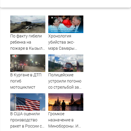
По факту гибели
Хронология
ребенка на
убийства экс-
пожаре в Кызыл-
мэра Самары
Таше возбуждено
Виктора Тархова
уголовное дело
и его жены: шесть
шокирующих
фактов, новые
В Кургане в ДТП
Полицейские
подробности
погиб
устроили погоню
мотоциклист
со стрельбой за
пьяным
водителем
трактора
В США оценили
Громкое
производство
назначение в
ракет в России с
Минобороны. И