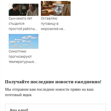
производством
плохая новость
"Пэтриотов"
для ВСУ: Этот
генерал уже
дошёл до Киева. И
Сын много лет
Оставляю
освобождал
стыдился
пуговицу в
Курщину
простой работы
морозилке на
отца, пока не
даче перед
узнал, ради чего
отъездом:
тот отказался от
сначала соседи
карьеры -
смеялась, а
Синоптики
история одной
потом начали
прогнозируют
семьи
повторять
температурные
качели в
Башкирии
Получайте последние новости ежедневно!
Мы отправим вам последние новости прямо на ваш
почтовый ящик