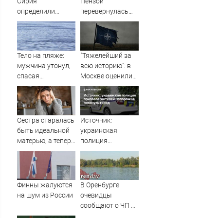
Сирия
Пензой
определили
перевернулась
судьбу военных
фура - Столица58
баз
Тело на пляже:
"Тяжелейший за
мужчина утонул,
всю историю": в
спасая
Москве оценили
маленькую дочку
масштаб кризиса
09/08/2026 –
в НАТО
Новости
Сестра старалась
Источник:
быть идеальной
украинская
матерью, а теперь
полиция
рыдает, потому
призвала
что у дочери к ней
жителей
куча претензий
Запорожья
покинуть город
Финны жалуются
В Оренбурге
на шум из России
очевидцы
сообщают о ЧП на
озере Старица