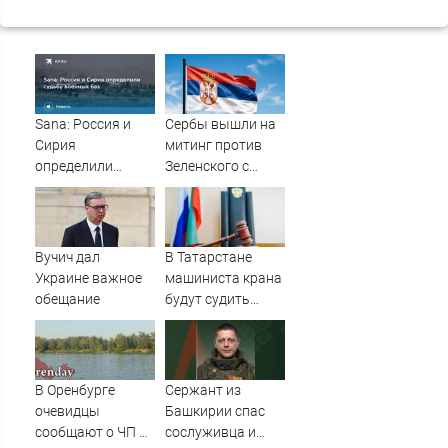
Sana: Россия и
Сербы вышли на
Сирия
митинг против
определили
Зеленского с
судьбу военных
портретами
баз
Путина
Вучич дал
В Татарстане
Украине важное
машиниста крана
обещание
будут судить
после падения
рабочего с 10-
метровой высоты
09/08/2026 –
В Оренбурге
Сержант из
Новости
очевидцы
Башкирии спас
сообщают о ЧП на
сослуживца и