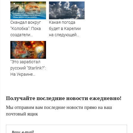
озере Старица
получил ранение
в зоне СВО
Скандал вокруг
Какая погода
"Колобка": Пока
будет в Карелии
создатели
на следующей
отбиваются от
неделе?
угроз, сборы
далеки от
рекордных
"Это заработал
русский "Starlink?":
На Украине
кратно
увеличилась
точность
Получайте последние новости ежедневно!
попаданий по
объектам врага:
Мы отправим вам последние новости прямо на ваш
Новости СВО,
почтовый ящик
военные сводки -
интерактивная
карта боевых