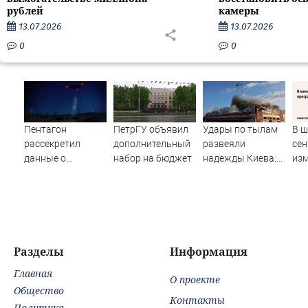
рублей
камеры
13.07.2026
13.07.2026
0
0
Пентагон
ПетрГУ объявил
Удары по тылам
В ш
рассекретил
дополнительный
развеяли
сен
данные о
набор на бюджет
надежды Киева:
изм
появлении НЛО
немецкий
пр
на Ближнем
аналитик
обу
Востоке
констатирует
смену настроений
» PolitCentr-NEWS
Разделы
Информация
Главная
О проекте
Общество
Контакты
Политика