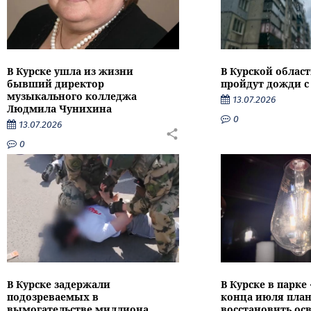
В Курске ушла из жизни
В Курской облас
бывший директор
пройдут дожди с
музыкального колледжа
13.07.2026
Людмила Чунихина
0
13.07.2026
0
В Курске задержали
В Курске в парке
подозреваемых в
конца июля пла
вымогательстве миллиона
восстановить ос