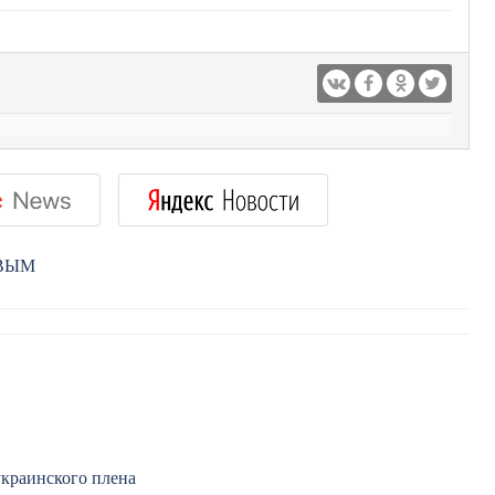
РВЫМ
украинского плена