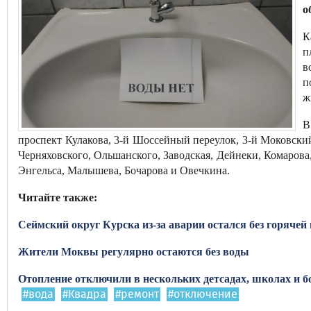
о
К
п
в
п
ж
В
проспект Кулакова, 3-й Шоссейный переулок, 3-й Моковски
Черняховского, Ольшанского, Заводская, Дейнеки, Комарова,
Энгельса, Малышева, Бочарова и Овечкина.
Читайте также:
Сеймский округ Курска из-за аварии остался без горячей
Жители Моквы регулярно остаются без воды
Отопление отключили в нескольких детсадах, школах и б
#вода
#Квадра
#ремонт
#отключение