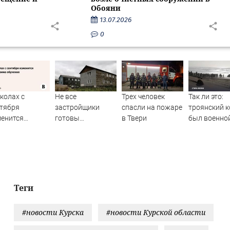
Обояни
13.07.2026
0
колах с
Не все
Трех человек
Так ли это:
тября
застройщики
спасли на пожаре
троянский к
енится
готовы
в Твери
был военно
ограмма
участвовать в
хитростью
чения
расселении
Одиссея?
«авариек» в
Мурманске
Теги
#новости Курска
#новости Курской области