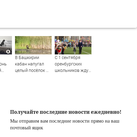
В Башкирии
С 1 сентября
онь
кабан напугал
оренбургских
й
целый посёлок —
школьников ждут
жители в панике
изменения в
учебной
программе
Получайте последние новости ежедневно!
Мы отправим вам последние новости прямо на ваш
почтовый ящик