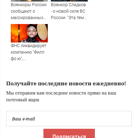
Военкоры России
Военкор Сладков
сообщают о
- о новой силе ВС
массированных
России: "Эта тема
ударах по Киеву
очень пугает
украинское
военное
командование"
ФНС ликвидирует
компанию "Филл
фо ю",
принадлежащую
Киркорову
Получайте последние новости ежедневно!
Мы отправим вам последние новости прямо на ваш
почтовый ящик
Подписаться