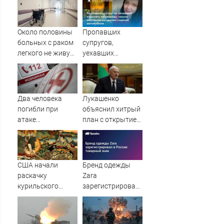
Около половины
Пропавших
больных с раком
супругов,
легкого не живут
уехавших
и года после
отдыхать на
постановки
природу, нашли
диагноза
мертвыми на
заднем сиденье
Два человека
Лукашенко
автомобиля
погибли при
объяснил хитрый
атаке
план с открытием
беспилотника по
границы для
дому в Керчи
европейцев
США начали
Бренд одежды
раскачку
Zara
курильского
зарегистрировал
вопроса на
в России
Дальнем
товарный знак
Востоке?