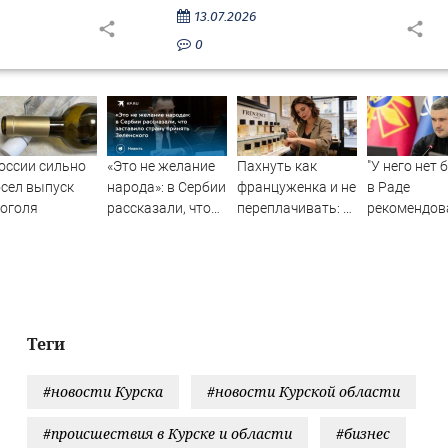
13.07.2026
0
оссии сильно
«Это не желание
Пахнуть как
"У него нет 
сел выпуск
народа»: в Сербии
француженка и не
в Раде
оголя
рассказали, что
переплачивать: 5
рекомендов
заставило страну
доступных
ТЦК
принять
ароматов с
мобилизова
Зеленского
французским
Федорова
шармом
Теги
#новости Курска
#новости Курской области
#происшествия в Курске и области
#бизнес