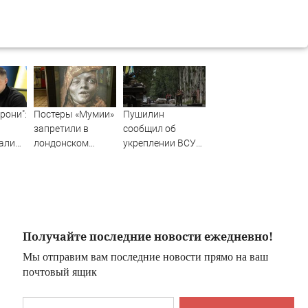
брони":
Постеры «Мумии»
Пушилин
запретили в
сообщил об
али
лондонском
укреплении ВСУ
метро из-за
позиций в
ть
сходства с
Славянске
мертвым
ребенком
Получайте последние новости ежедневно!
Мы отправим вам последние новости прямо на ваш
почтовый ящик