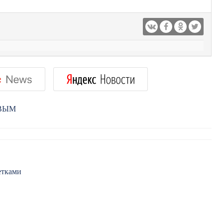
РВЫМ
етками