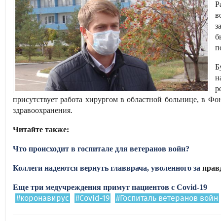
Р
в
з
б
п
Б
н
р
присутствует работа хирургом в областной больнице, в Фо
здравоохранения.
Читайте также:
Что происходит в госпитале для ветеранов войн?
Коллеги надеются вернуть главврача, уволенного за
прав
Еще три медучреждения примут пациентов с Covid-19
#коронавирус
#Covid-19
#Госпиталь ветеранов войн