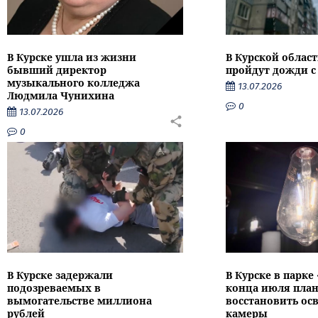
В Курске ушла из жизни
В Курской облас
бывший директор
пройдут дожди с
музыкального колледжа
13.07.2026
Людмила Чунихина
0
13.07.2026
0
В Курске задержали
В Курске в парке
подозреваемых в
конца июля пла
вымогательстве миллиона
восстановить ос
рублей
камеры