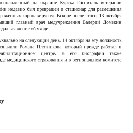
асположенный на окраине Курска Госпиталь ветеранов
ойн недавно был превращен в стационар для размещения
араженных коронавирусом. Вскоре после этого, 13 октября
ывший главный врач медучреждения Валерий Домекин
одал заявление об уходе.
уквально на следующий день, 14 октября на эту должность
азначили Романа Плотникова, который прежде работал в
еабилитационном центре. В его биографии также
нде медицинского страхования и в региональном комитете
ду