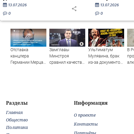
13.07.2026
13.07.2026
0
0
Отставка
Замглавы
Ультиматум
В Р
канцлера
Минстроя
Мулявина, брак
про
Германии Мерца:
сравнил качество
из-за документов
алк
последние
недвижимости в
и пиццерия во
новости на 7
США и России
Флориде: как
августа 2026 и
сложилась
прогнозы
судьба солиста
«Песняров»
Анатолия
Разделы
Информация
Кашепарова ✿✔️
Главная
TVCenter.ru
О проекте
Общество
Контакты
Политика
Партнёры