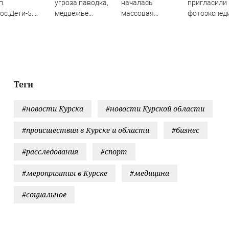
п.
угроза паводка,
началась
пригласили 
ос.Дети-5.
медвежье
массовая
фотоэкспед
чшие моменты
нашествие,
нехватка важного
с экскурсия
пуска
коммунальный
вещества в
Ордынский 
13.04.2018
ад, погибли мать
организме
с сыном
Теги
#новости Курска
#новости Курской области
#происшествия в Курске и области
#бизнес
#расследования
#спорт
#мероприятия в Курске
#медицина
#социальное