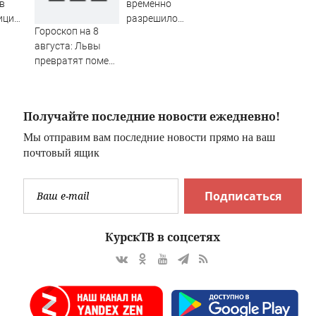
в
временно
ицию
разрешило
Гороскоп на 8
ми в
продажу и импорт
августа: Львы
район
бензина «Евро-2»
превратят помехи
и «Евро-3»
в преимущества,
а Водолеи
решатся на
Получайте последние новости ежедневно!
откровенный
разговор
Мы отправим вам последние новости прямо на ваш
почтовый ящик
Подписаться
КурскТВ в соцсетях