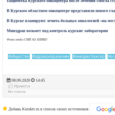
Пациентка Курского онкоцентра после лечения смогла ст
В Курском областном онкоцентре представили нового гл
В Курске планируют лечить больных онкологией «на мес
Минздрав возьмет под контроль курские лаборатории
Фото отдел СМИ АО АПИКО
#общество
#здравоохранение
#онкодиспансер
#аг
08.09.2020
14:45
Нравится
Нет голосов
Добавь Kursktv.ru в список своих источников