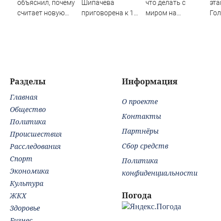
объяснил, почему
Шипачева
что делать с
эта
считает новую
приговорена к 12
миром на
Гол
крупную войну в
годам колонии за
Украине:
Лу
Европе
госизмену
остановка боев
вы
неизбежной
грозит для нее
от 
хаосом
Разделы
Информация
Главная
О проекте
Общество
Контакты
Политика
Партнёры
Происшествия
Сбор средств
Расследования
Спорт
Политика
Экономика
конфиденциальности
Культура
Погода
ЖКХ
Здоровье
Бизнес