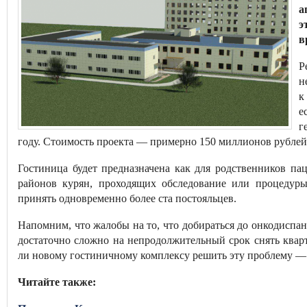
а
э
в
Р
н
к
е
г
году. Стоимость проекта — примерно 150 миллионов рублей
Гостиница будет предназначена как для родственников па
районов курян, проходящих обследование или процедур
принять одновременно более ста постояльцев.
Напомним, что жалобы на то, что добираться до онкодиспа
достаточно сложно на непродолжительный срок снять квар
ли новому гостиничному комплексу решить эту проблему — 
Читайте также: