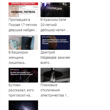
высказались о
беспилотников -
нападении
Новости на
России
Вести.ru
Пропавшая в
В Красном Селе
Пскове 17-летняя
20-летний
девушка найдена
дебошир напал на
мертвой
сотрудников
скорой
В Башкирии
Дмитрий
женщина
Медведев: важнее
лишилась
всего
квартиры и
национальные
сбережений из-за
интересы России
криптомошенников
Бутман
Плановые
рассказал, кого
отключения
пригласил на
электричества 10
свой юбилей
августа пройдут в
Весьегонске и