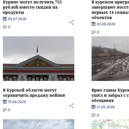
Куряне могут получить 725
В курском пригр
рублей вместо скидки на
завершают восс
продукты
первых 14 соци
объектов
05.07.2026
30.06.2026
0
0
В Курской области могут
Врио главы Курс
ограничить продажу вейпов
ушёл и забрал с 
обещания
15.06.2026
21.05.2026
0
0