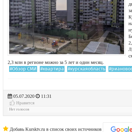
д
з
К
н
н
Б
2
Л
с
2,3 млн в регионе можно за 5 лет и один месяц.
#Обзор СМИ
#квартира
#курскаяобласть
#рианово
05.07.2020
11:31
Нравится
Нет голосов
Добавь Kursktv.ru в список своих источников