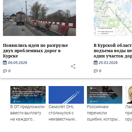
Появились идеи по разгрузке
В Курской област
двух проблемных дорог в
подъема воды п
Курске
один участок до
06.05.2026
25.03.2026
0
0
В ОП предложили
Самолет DHL
Россиянам
Ла
ввести выплату
столкнулся с
перечисли
при
на каждого
неизвестным
ошибки, которые
ору
школьника к 1
объектом над
могут лишить их
вм
сентября: о какой
Лейпцигом -
пенсионных