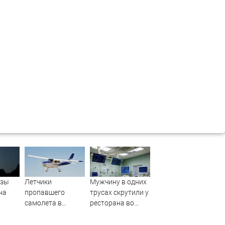
озы
Летчики
Мужчину в одних
на
пропавшего
трусах скрутили у
самолета в
ресторана во
Иркутской
Владивостоке,
области вышли
затем он