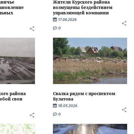
аничье
Жители Курского района
тановление
возмущены бездействием
альных
управляющей компании
17.06.2026
0
кого района
Свалка рядом с проспектом
собой свои
Булатова
18.05.2026
0