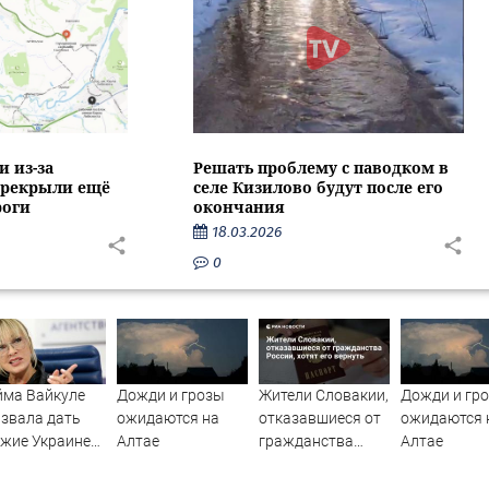
и из-за
Решать проблему с паводком в
ерекрыли ещё
селе Кизилово будут после его
роги
окончания
18.03.2026
0
йма Вайкуле
Дожди и грозы
Жители Словакии,
Дожди и гр
звала дать
ожидаются на
отказавшиеся от
ожидаются 
жие Украине
Алтае
гражданства
Алтае
есто музыки
России, хотят его
вернуть