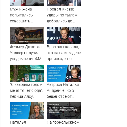
Муж и жена
Провал Киева:
попытались
удары по тылам
совершить
добрались до
суицид,
Зеленского
предупредив
быстрее, чем до
оперативные
России
службы
Фермер Джастас
Врач рассказала,
Уолкер получил
что на самом деле
уведомление ФМС
происходит с
о депортации из
актрисой
России
Натальей
Андрейченко
"С каждым годом
Актриса Наталья
меня тянет сюда":
Андрейченко в
певица Алсу
бешенстве от
приехала в
врачей-
татарскую
травников:
деревню, где
появились
прошло ее
подробности
Наталья
На горнолыжном
детство