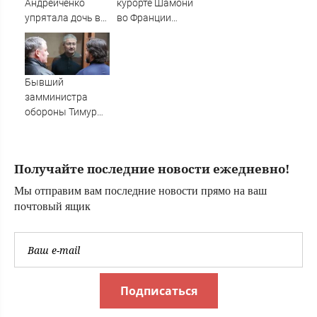
Андрейченко
курорте Шамони
07/08/2026 –
упрятала дочь в
во Франции
Новости
психиатрическую
погибла
клинику
россиянка
Бывший
замминистра
обороны Тимур
Иванов не
признал вину по
второму делу
Получайте последние новости ежедневно!
Мы отправим вам последние новости прямо на ваш
почтовый ящик
Подписаться