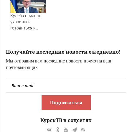
Кулеба призвал
украинцев
готовиться к
росту числа
нападений на них
в Польше -
Получайте последние новости ежедневно!
Новости на
Вести.ru
Мы отправим вам последние новости прямо на ваш
почтовый ящик
Подписаться
КурскТВ в соцсетях