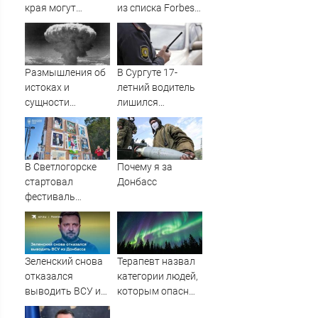
края могут
из списка Forbes
оформить вычет
сдают паспорта
за расходы на
РФ?
занятия спортом
Размышления об
В Сургуте 17-
истоках и
летний водитель
сущности
лишился
ядерного оружия
автомобиля
:: Издательство
после дрифта в
Русская Идея
центре города
В Светлогорске
Почему я за
стартовал
Донбасс
фестиваль
современного
искусства «Море
внутри»
Зеленский снова
Терапевт назвал
отказался
категории людей,
выводить ВСУ из
которым опасны
Донбасса
магнитные бури