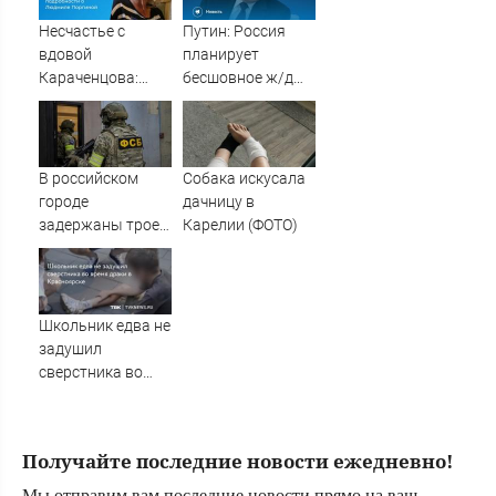
Несчастье с
Путин: Россия
вдовой
планирует
Караченцова:
бесшовное ж/д
появились
сообщение от
печальные
Балтики до
подробности о
Индийского
Людмиле
океана
В российском
Собака искусала
Поргиной
городе
дачницу в
задержаны трое
Карелии (ФОТО)
подростков,
готовивших
теракт против
военных
Школьник едва не
задушил
сверстника во
время драки в
Красноярске
Получайте последние новости ежедневно!
Мы отправим вам последние новости прямо на ваш