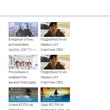
Бледный огонь:
Подробности из
вспоминаем
первых уст:
группу «25/17» —
Участник СВО
великую и (часто)
рассказал, что
ужасную
спасло его в
схватке с
медведем
Россиянин с
Подробности из
инфарктом
первых уст:
выжил благодаря
Участник СВО
приложению в
рассказал, что
Шанхае
спасло его в
схватке с
медведем
Атака БПЛА на
Удар ВС РФ по
Москву и
Украине в ночь на