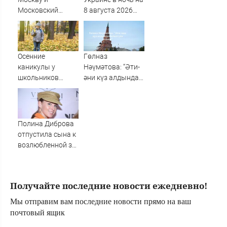
Московский
8 августа 2026
регион с 1 по 8
года: список
августа 2026
пораженных
года: карта
целей в Киеве,
ударов,
удар по Fire Point
Осенние
Гөлназ
последние
с ракетами
каникулы у
Нәүмәтова: “Әти-
новости об
"Фламинго"
школьников
әни күз алдында
отражении
будут длиннее
батып үлә яздым”
беспилотников
зимних
ВСУ
Полина Диброва
отпустила сына к
возлюбленной за
границу
Получайте последние новости ежедневно!
Мы отправим вам последние новости прямо на ваш
почтовый ящик