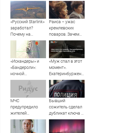
«Русский Starlink»
Раиса – ужас
заработал?
кремлевских
Почему на
поваров. Зачем
Украине кратно
жена Горбачева
увеличилась
требовала пять
точность
видов каши
попаданий по
каждое утро?
«Искандеры» и
«Муж спал в этот
объектам ВСУ
«Бандероли»:
момент».
ночной
Екатеринбурженку
добивающий удар
нашли мертвой у
по Одессе и
подъезда ее дома
Ильичевску
МЧС
Бывший
предупредило
сожитель сделал
жителей
дубликат ключа и
Подмосковья об
обокрал уфимку
угрозе атаки
дронов