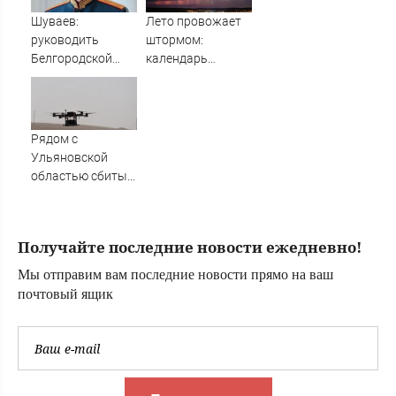
Шуваев:
Лето провожает
руководить
штормом:
Белгородской
календарь
областью
магнитных бурь
сложнее, чем
на август 2026
воевать в
года
Авдеевке -
Рядом с
Новости на
Ульяновской
Вести.ru
областью сбиты
вражеские
беспилотники
Получайте последние новости ежедневно!
Мы отправим вам последние новости прямо на ваш
почтовый ящик