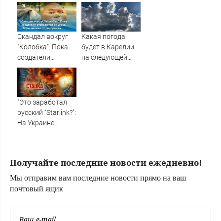
озере Старица
получил ранение
в зоне СВО
Скандал вокруг
Какая погода
"Колобка": Пока
будет в Карелии
создатели
на следующей
отбиваются от
неделе?
угроз, сборы
далеки от
рекордных
"Это заработал
русский "Starlink?":
На Украине
кратно
увеличилась
точность
Получайте последние новости ежедневно!
попаданий по
объектам врага:
Мы отправим вам последние новости прямо на ваш
Новости СВО,
почтовый ящик
военные сводки -
интерактивная
карта боевых