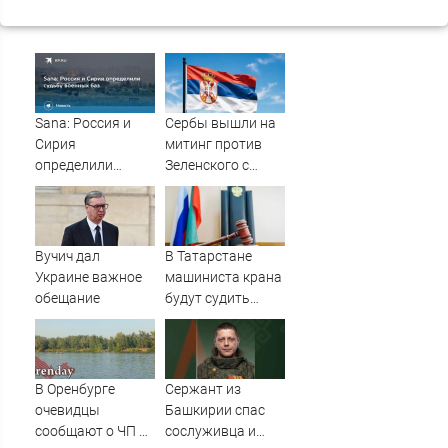
Sana: Россия и
Сербы вышли на
Сирия
митинг против
определили
Зеленского с
судьбу военных
портретами
баз
Путина
Вучич дал
В Татарстане
Украине важное
машиниста крана
обещание
будут судить
после падения
рабочего с 10-
метровой высоты
09/08/2026 –
В Оренбурге
Сержант из
Новости
очевидцы
Башкирии спас
сообщают о ЧП на
сослуживца и