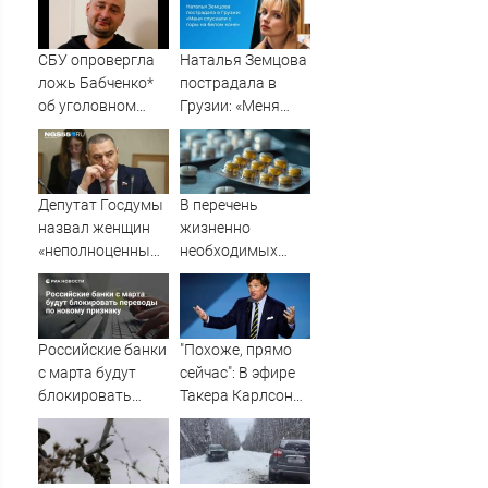
СБУ опровергла
Наталья Земцова
ложь Бабченко*
пострадала в
об уголовном
Грузии: «Меня
деле
спускали с горы
на белом коне»
Депутат Госдумы
В перечень
назвал женщин
жизненно
«неполноценными».
необходимых
И даже привел
лекарств
аргумент
добавили еще
пять препаратов
Российские банки
"Похоже, прямо
с марта будут
сейчас": В эфире
блокировать
Такера Карлсона
переводы по
заговорили о
новому признаку
победе России ⋆
Листай.ру ✪