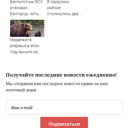
Беспилотник ВСУ
В Удорском
атаковал
районе
Белгород - есть
столкнулись два
пострадавшие
Nissan Terrano,
три человека
пострадали
Медвежата
впервые в этом
году вышли на
рыбалку на
Камчатке (видео)
Получайте последние новости ежедневно!
Мы отправим вам последние новости прямо на ваш
почтовый ящик
Подписаться