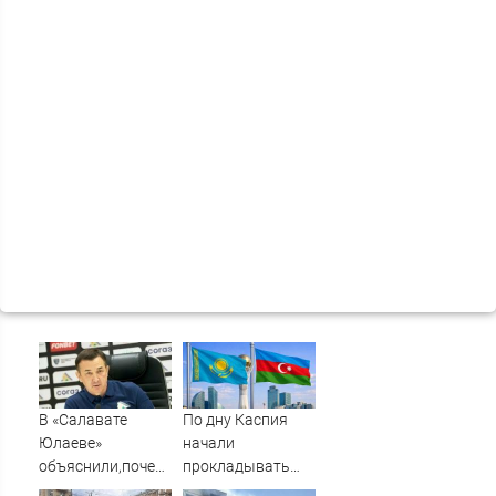
В «Салавате
По дну Каспия
Юлаеве»
начали
объяснили,почему
прокладывать
не стали активно
стратегический