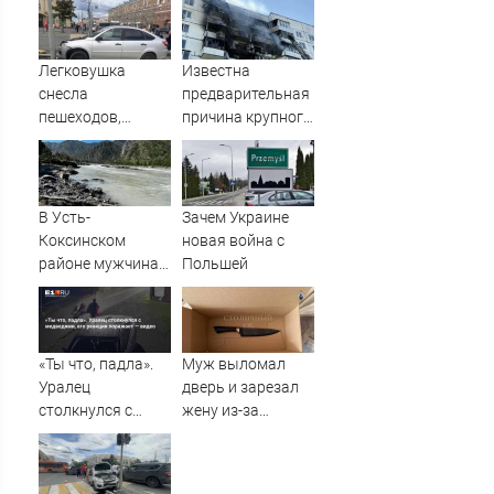
подписывать
интернет-кабель
игроков в
межсезонье
Легковушка
Известна
снесла
предварительная
пешеходов,
причина крупного
пострадали
пожара на
минимум восемь
Гвардейской в
человек - фото с
Уфе
места 06/08/2026
В Усть-
Зачем Украине
– Новости
Коксинском
новая война с
районе мужчина
Польшей
выпал из лодки в
Катунь и пропал
«Ты что, падла».
Муж выломал
Уралец
дверь и зарезал
столкнулся с
жену из-за
медведями, его
ревности (ФОТО)
реакция
поражает —