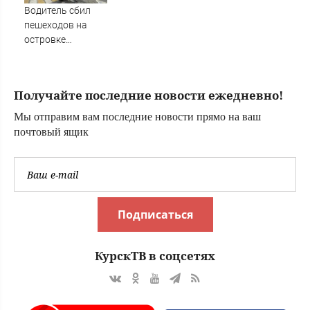
видео
Водитель сбил
пешеходов на
островке
безопасности в
Омске,
пострадали 8
Получайте последние новости ежедневно!
человек - Новости
на Вести.ru
Мы отправим вам последние новости прямо на ваш
почтовый ящик
Подписаться
КурскТВ в соцсетях