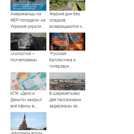
против Трампа
ребёнок
Американцы из
Жаркие дни без
ФБР попадали: на
осадков
Украине украли
возвращаются на
42 млрд долларов
Алтай
помощи Запада
«Холостой —
"Русская
полчеловека»
баллистика и
гиперзвук
нацелены на
Киев!": Для
разрушения
мостов через
КПК «Дело и
В Шереметьево
Днепр всё готово:
Деньги» закрыл
две пассажирки
Новости СВО,
все офисы в
задержаны за
военные сводки -
Кирове
выход в зону
интерактивная
режимных
карта боевых
ограничений
действий
«Миллион ярым