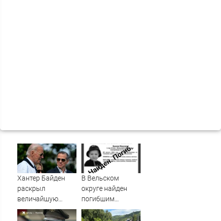
Хантер Байден
В Вельском
раскрыл
округе найден
величайшую
погибшим
ошибку своего
пропавший
отца: бездействие
полуторагодовалый