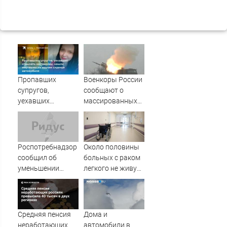
Пропавших
Военкоры России
супругов,
сообщают о
уехавших
массированных
отдыхать на
ударах по Киеву
природу, нашли
мертвыми на
заднем сиденье
Роспотребнадзор
Около половины
автомобиля
сообщил об
больных с раком
уменьшении
легкого не живут
клещевых укусов
и года после
на 23%
постановки
диагноза
Средняя пенсия
Дома и
неработающих
автомобили в