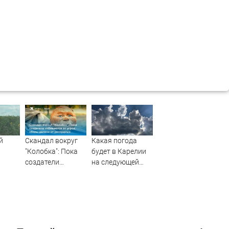
й
Скандал вокруг
Какая погода
"Колобка": Пока
будет в Карелии
создатели
на следующей
вил о
отбиваются от
неделе?
ели
угроз, сборы
далеки от
рекордных