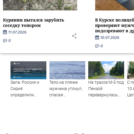
Курянин пытался зарубить
В Курске полице
соседку топором
проверяют мужч
подозревают в д
11.07.2026
10.07.2026
0
0
Sana: Россия и
Тело на пляже:
На трассе М-5 под
С п
Сирия
мужчина утонул,
Пензой
10 
определили
спасая
перевернулась
Це
судьбу военных
маленькую дочку
фура - Столица58
рай
баз
09/08/2026 –
жа
Новости