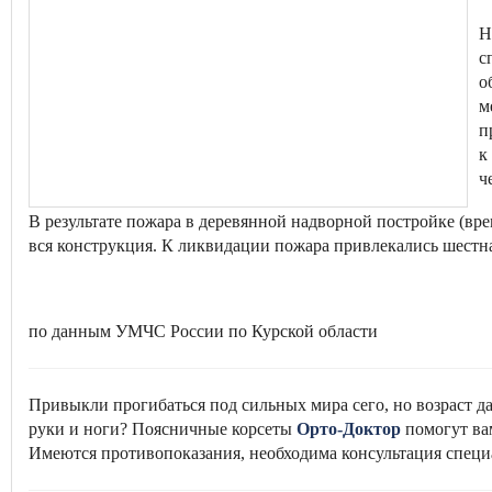
Н
с
о
м
п
к
ч
В результате пожара в деревянной надворной постройке (вре
вся конструкция. К ликвидации пожара привлекались шестна
по данным УМЧС России по Курской области
Привыкли прогибаться под сильных мира сего, но возраст д
руки и ноги? Поясничные корсеты
Орто-Доктор
помогут ва
Имеются противопоказания, необходима консультация специ