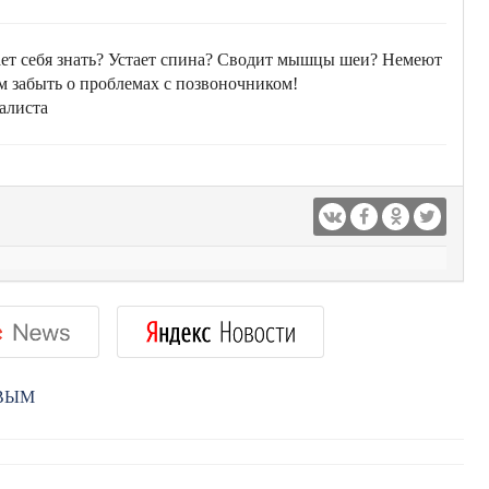
ает себя знать? Устает спина? Сводит мышцы шеи? Немеют
м забыть о проблемах с позвоночником!
алиста
РВЫМ