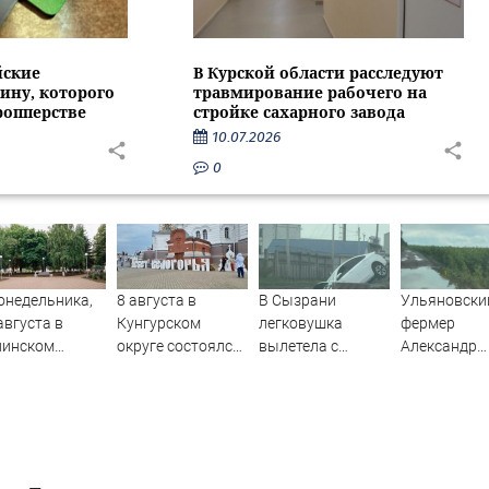
йские
В Курской области расследуют
ину, которого
травмирование рабочего на
ропперстве
стройке сахарного завода
10.07.2026
0
онедельника,
8 августа в
В Сызрани
Ульяновски
августа в
Кунгурском
легковушка
фермер
линском
округе состоялся
вылетела с
Александр
оне отступит
традиционный
ровной дороги и
Чепухин зая
ра
фестиваль
провалилась в
полной гиб
православной
огражденную
урожая ржи
культуры «Свет
бетонными
Белогорья»
блоками яму