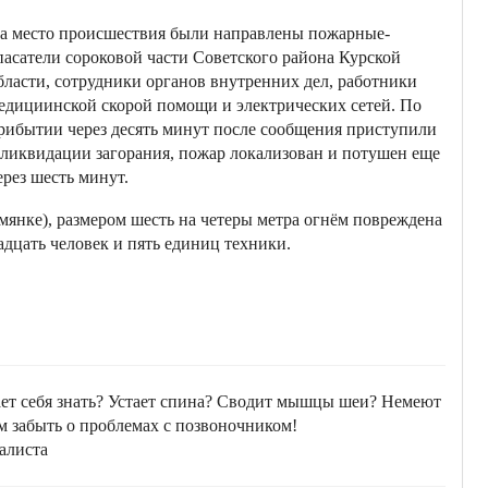
а место происшествия были направлены пожарные-
пасатели сороковой части Советского района Курской
бласти, сотрудники органов внутренних дел, работники
едициинской скорой помощи и электрических сетей. По
рибытии через десять минут после сообщения приступили
 ликвидации загорания, пожар локализован и потушен еще
ерез шесть минут.
мянке), размером шесть на четеры метра огнём повреждена
дцать человек и пять единиц техники.
ает себя знать? Устает спина? Сводит мышцы шеи? Немеют
м забыть о проблемах с позвоночником!
алиста