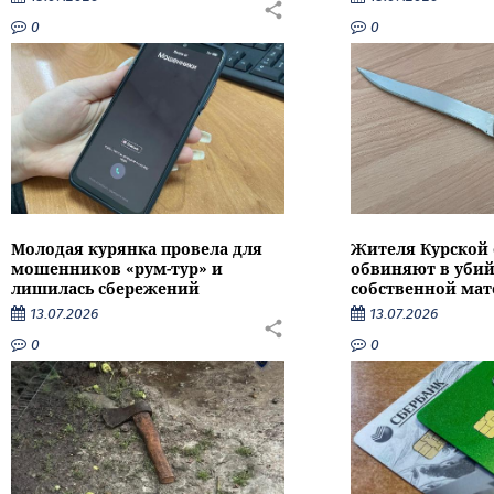
0
0
Молодая курянка провела для
Жителя Курской 
мошенников «рум-тур» и
обвиняют в убий
лишилась сбережений
собственной мат
13.07.2026
13.07.2026
0
0