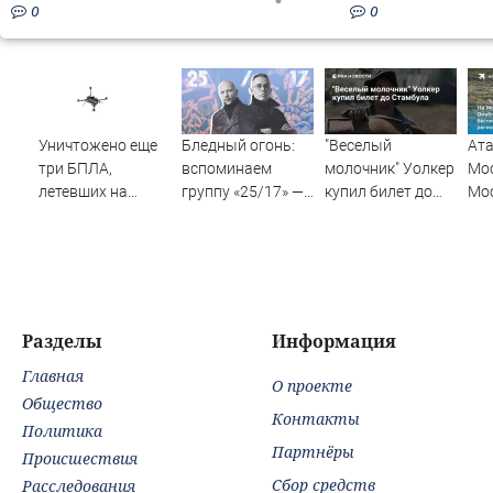
0
0
Уничтожено еще
Бледный огонь:
"Веселый
Ата
три БПЛА,
вспоминаем
молочник" Уолкер
Мос
летевших на
группу «25/17» —
купил билет до
Мо
Москву
великую и (часто)
Стамбула
рег
ужасную
авг
год
уда
пос
нов
Разделы
Информация
от
Главная
бе
О проекте
ВС
Общество
Контакты
Политика
Партнёры
Происшествия
Сбор средств
Расследования