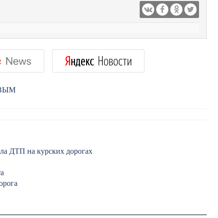
РВЫМ
сла ДТП на курских дорогах
та
орога