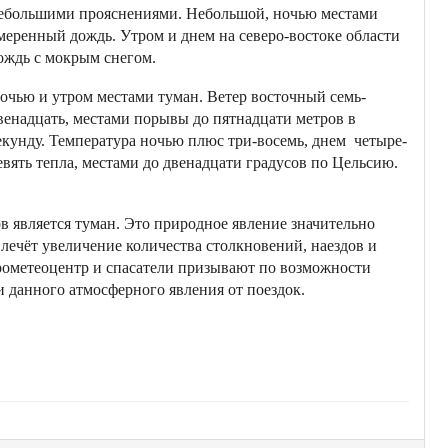
ебольшими прояснениями. Небольшой, ночью местами
меренный дождь. Утром и днем на северо-востоке области
ождь с мокрым снегом.
очью и утром местами туман. Ветер восточный семь-
венадцать, местами порывы до пятнадцати метров в
екунду. Температура ночью плюс три-восемь, днем четыре-
евять тепла, местами до двенадцати градусов по Цельсию.
в является туман. Это природное явление значительно
лечёт увеличение количества столкновений, наездов и
ометеоцентр и спасатели призывают по возможности
и данного атмосферного явления от поездок.