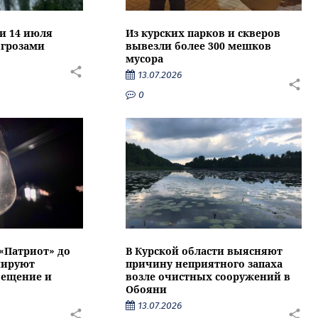
ти 14 июля
Из курских парков и скверов
 грозами
вывезли более 300 мешков
мусора
13.07.2026
0
 «Патриот» до
В Курской области выясняют
нируют
причину неприятного запаха
вещение и
возле очистных сооружений в
Обояни
13.07.2026