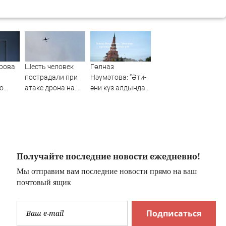
рова
Шесть человек
Гөлназ
пострадали при
Нәүмәтова: “Әти-
о
атаке дрона на
әни күз алдында
на
Ильский НПЗ
батып үлә яздым”
Получайте последние новости ежедневно!
Мы отправим вам последние новости прямо на ваш
почтовый ящик
Подписаться