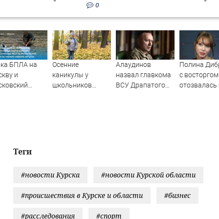
0
ка БПЛА на
Осенние
Алаудинов
Полина Диб
кву и
каникулы у
назвал главкома
с восторгом
сковский
школьников
ВСУ Драпатого
отозвалась 
ион с 1 по 8
будут длиннее
страшнейшим
девушке сы
уста 2026
зимних
националистом и
а: карта
русофобом
ров,
ледние
ости об
Теги
ражении
спилотников
#новости Курска
#новости Курской области
У
#происшествия в Курске и области
#бизнес
#расследования
#спорт