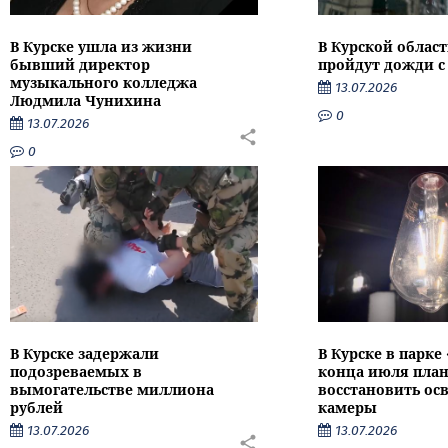
В Курске ушла из жизни
В Курской облас
бывший директор
пройдут дожди с
музыкального колледжа
13.07.2026
Людмила Чунихина
0
13.07.2026
0
В Курске задержали
В Курске в парке
подозреваемых в
конца июля пла
вымогательстве миллиона
восстановить ос
рублей
камеры
13.07.2026
13.07.2026