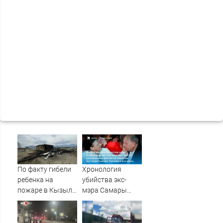
По факту гибели
Хронология
ребенка на
убийства экс-
пожаре в Кызыл-
мэра Самары
Таше возбуждено
Виктора Тархова
уголовное дело
и его жены: шесть
шокирующих