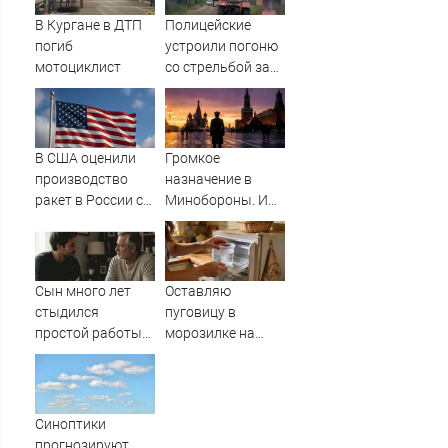
фактов, новые
В Кургане в ДТП
Полицейские
подробности
погиб
устроили погоню
мотоциклист
со стрельбой за
пьяным
водителем
трактора
В США оценили
Громкое
производство
назначение в
ракет в России с
Минобороны. И
производством
плохая новость
"Пэтриотов"
для ВСУ: Этот
генерал уже
дошёл до Киева. И
Сын много лет
Оставляю
освобождал
стыдился
пуговицу в
Курщину
простой работы
морозилке на
отца, пока не
даче перед
узнал, ради чего
отъездом:
тот отказался от
сначала соседи
карьеры -
смеялась, а
Синоптики
история одной
потом начали
прогнозируют