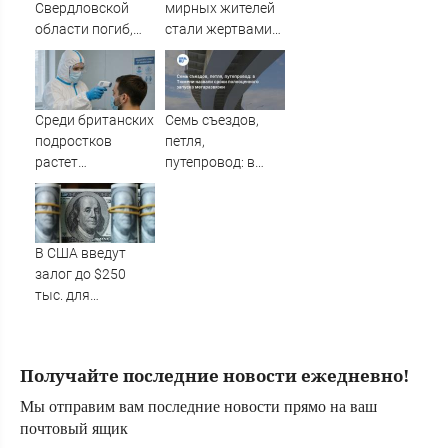
Свердловской
мирных жителей
области погиб,
стали жертвами
спасая тонущую
вторжения ВСУ в
девушку
Курскую область
Среди британских
Семь съездов,
подростков
петля,
растет
путепровод: в
распространение
Тюмени назвали
вейпов с
сроки
наркотиками
полноценного
запуска
В США введут
мегаразвязки
залог до $250
тыс. для
некоторых
иммигрантов при
получении виз
Получайте последние новости ежедневно!
Мы отправим вам последние новости прямо на ваш
почтовый ящик