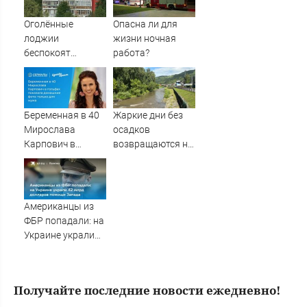
сняли квартиру
Оголённые
Опасна ли для
лоджии
жизни ночная
беспокоят
работа?
мурманчан
Беременная в 40
Жаркие дни без
Мирослава
осадков
Карпович в
возвращаются на
гольфах показала
Алтай
домашние фото:
только для мужа
Американцы из
ФБР попадали: на
Украине украли
42 млрд долларов
помощи Запада
Получайте последние новости ежедневно!