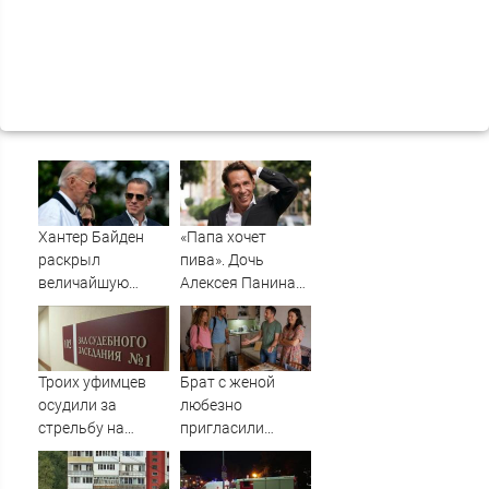
Хантер Байден
«Папа хочет
раскрыл
пива». Дочь
величайшую
Алексея Панина*
ошибку своего
поставила отцу
отца: бездействие
печальный
против Трампа
диагноз
Троих уфимцев
Брат с женой
осудили за
любезно
стрельбу на
пригласили
кладбище в
погостить, но
Башкирии
лучше бы мы