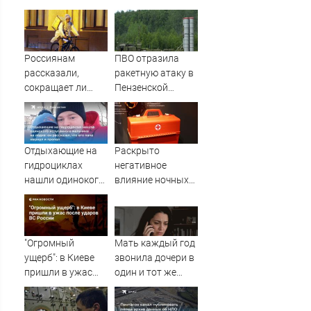
Россиянам
ПВО отразила
рассказали,
ракетную атаку в
сокращает ли
Пензенской
жизнь ночная
области
работа
Отдыхающие на
Раскрыто
гидроциклах
негативное
нашли одинокого
влияние ночных
испуганного
смен на организм
мальчика на
человека
лодке: он
рассказал, что его
"Огромный
Мать каждый год
папа нырнул и
ущерб": в Киеве
звонила дочери в
пропал
пришли в ужас
один и тот же
после ударов ВС
день и молчала —
России
причина