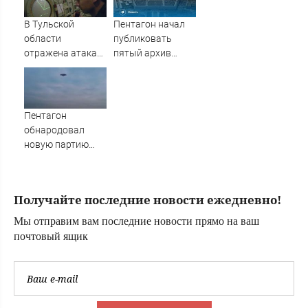
раскрылась
слишком поздно:
В Тульской
Пентагон начал
история одной
области
публиковать
семьи
отражена атака
пятый архив
БПЛА ВСУ
данных об НЛО
Пентагон
обнародовал
новую партию
материалов об
НЛО - Новости на
Вести.ru
Получайте последние новости ежедневно!
Мы отправим вам последние новости прямо на ваш
почтовый ящик