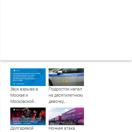
Звук взрыва в
Подросток напал
Москве и
на десятилетнюю
Московской
девочку,
области 7 августа
ворвавшись в
2026 года:
квартиру
Причины,
источник, откуда
Долгаревой
Ночная атака