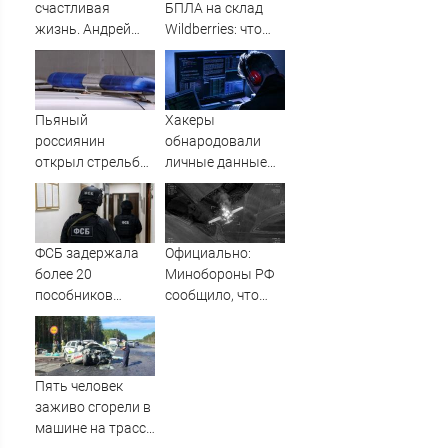
был громкий
счастливая
БПЛА на склад
хлопок
жизнь. Андрей
Wildberries: что
Бледный
известно об
пронзительно
очередном ударе
зачитал стихи
по логистическим
вместо рэпа: «У
центрам
Пьяный
Хакеры
меня на душе сто
07/08/2026 –
россиянин
обнародовали
и один шов — это
Новости
открыл стрельбу
личные данные
туше»
по скорой
более 100 тысяч
помощи и
британских
полицейским
силовиков -
Новости на
ФСБ задержала
Официально:
Вести.ru
более 20
Минобороны РФ
пособников
сообщило, что
украинских кол-
над Татарстаном
центров за
ночью сбили
кибермошенничество
БПЛА 07/08/2026
– Новости
Пять человек
заживо сгорели в
машине на трассе