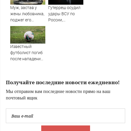
препаратов
россиянами
Муж, застав у
Гутерреш осудил
Романом и
жены любовника,
удары ВСУ по
Дианой
поджег его
России,
машину
приведшие к
жертвам среди
гражданских
Известный
футболист погиб
после нападения
в возрасте 27 лет
Получайте последние новости ежедневно!
Мы отправим вам последние новости прямо на ваш
почтовый ящик