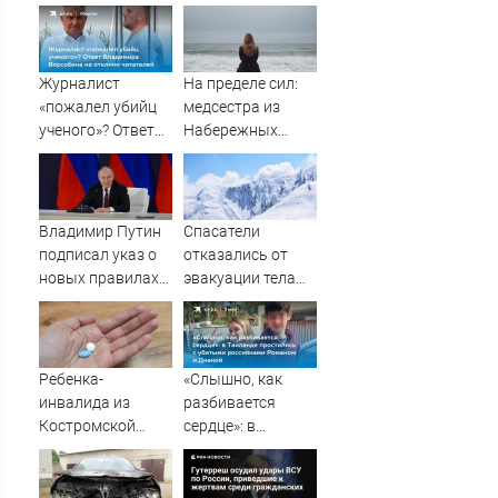
Журналист
На пределе сил:
«пожалел убийц
медсестра из
ученого»? Ответ
Набережных
Владимира
Челнов стала
Ворсобина на
самым уставшим
отклики
человеком в
читателей
России
Владимир Путин
Спасатели
06/08/2026 –
подписал указ о
отказались от
Новости
новых правилах
эвакуации тела
прохождения
Натальи
военной службы
Наговицыной с
семитысячника
Ребенка-
«Слышно, как
инвалида из
разбивается
Костромской
сердце»: в
области оставили
Таиланде
без жизненно
простились с
важных
убитыми