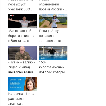
первых уст:
ограничения
Участник СВО
против России и
рассказал, что
Ирана прошли
спасло его в
голосование в
схватке с
Сенате США
медведем
«Бесстрашный
Певица Алсу
борец за жизнь»:
показала
в Волгограде
трогательные
прощаются с
фото из деревни
анестезиологом-
Уяндык в
реаниматолог
Башкирии
высшей
«Путин – великий
160-
категории
лидер!» Запад
килограммовый
внезапно заявил
ловелас, который
о победе России.
10 лет
Хитрый план или
обманывал
признание
женщин, после
реальности?
судов похудел на
Катерина Шпица
30 кг и стал
раскрыла
возвращать
диагноз