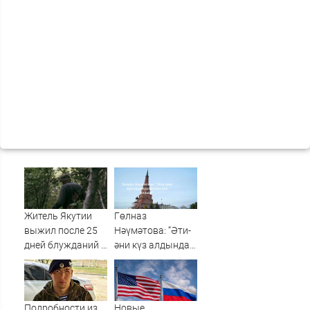
Житель Якутии
Гөлназ
выжил после 25
Нәүмәтова: “Әти-
дней блужданий в
әни күз алдында
тайге
батып үлә яздым”
Подробности из
Новые