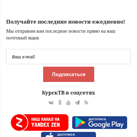
долги
новорожденного
сына: больше
молчать нет
Получайте последние новости ежедневно!
смысла
Мы отправим вам последние новости прямо на ваш
почтовый ящик
Подписаться
КурскТВ в соцсетях