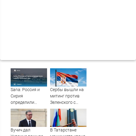
Sana: Россия и
Сербы вышли на
Сирия
митинг против
определили
Зеленского с
судьбу военных
портретами
баз
Путина
Вучич дал
В Татарстане