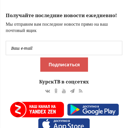
увеличилась
точность
Получайте последние новости ежедневно!
попаданий по
объектам врага:
Мы отправим вам последние новости прямо на ваш
Новости СВО,
почтовый ящик
военные сводки -
интерактивная
карта боевых
действи
Подписаться
КурскТВ в соцсетях