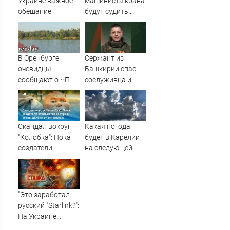
Украине важное
машиниста крана
обещание
будут судить
после падения
рабочего с 10-
метровой высоты
09/08/2026 –
В Оренбурге
Сержант из
Новости
очевидцы
Башкирии спас
сообщают о ЧП на
сослуживца и
озере Старица
получил ранение
в зоне СВО
Скандал вокруг
Какая погода
"Колобка": Пока
будет в Карелии
создатели
на следующей
отбиваются от
неделе?
угроз, сборы
далеки от
рекордных
"Это заработал
русский "Starlink?":
На Украине
кратно